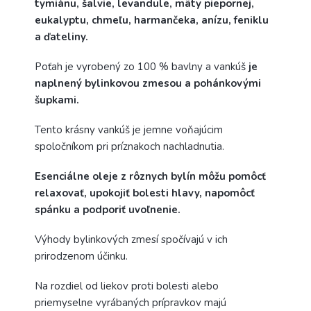
tymiánu, šalvie, levandule, mäty piepornej,
eukalyptu, chmeľu, harmančeka, anízu, feniklu
a ďateliny.
Poťah je vyrobený zo 100 % bavlny a vankúš
je
naplnený bylinkovou zmesou a pohánkovými
šupkami.
Tento krásny vankúš je jemne voňajúcim
spoločníkom pri príznakoch nachladnutia.
Esenciálne oleje z rôznych bylín môžu pomôcť
relaxovať, upokojiť bolesti hlavy, napomôcť
spánku a podporiť uvoľnenie.
Výhody bylinkových zmesí spočívajú v ich
prirodzenom účinku.
Na rozdiel od liekov proti bolesti alebo
priemyselne vyrábaných prípravkov majú