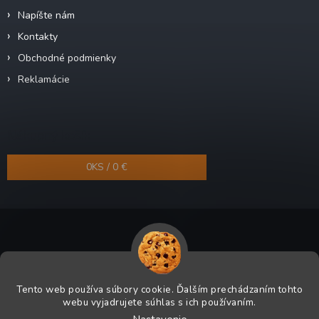
Napíšte nám
Kontakty
Obchodné podmienky
Reklamácie
Nákupný košík
0
KS /
0 €
Copyright 2026
Odra-shop.sk
. Všetky práva vyhradené.
Tento web používa súbory cookie. Ďalším prechádzaním tohto
Grafický návrh vytvoril a na Shoptet implementoval
Tomáš Hlad
&
webu vyjadrujete súhlas s ich používaním.
Shoptetak.cz
.