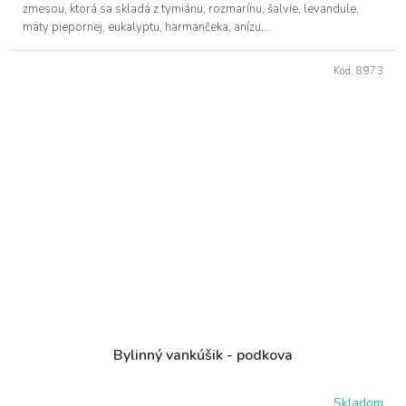
zmesou, ktorá sa skladá z tymiánu, rozmarínu, šalvie, levandule,
mäty piepornej, eukalyptu, harmančeka, anízu,...
Kód:
8973
Bylinný vankúšik - podkova
Skladom