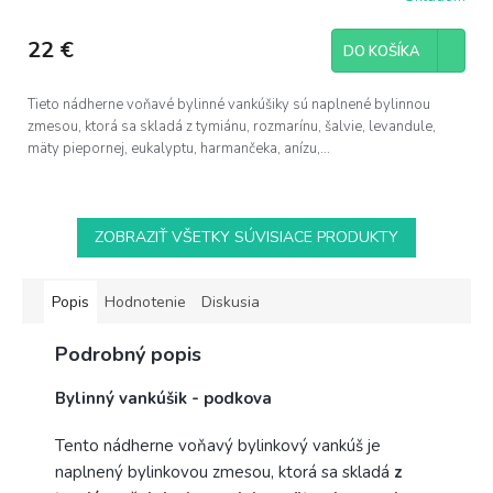
22 €
DO KOŠÍKA
Tieto nádherne voňavé bylinné vankúšiky sú naplnené bylinnou
zmesou, ktorá sa skladá z tymiánu, rozmarínu, šalvie, levandule,
mäty piepornej, eukalyptu, harmančeka, anízu,...
ZOBRAZIŤ VŠETKY SÚVISIACE PRODUKTY
Popis
Hodnotenie
Diskusia
Podrobný popis
Bylinný vankúšik - podkova
Tento nádherne voňavý bylinkový vankúš je
naplnený bylinkovou zmesou, ktorá sa skladá
z