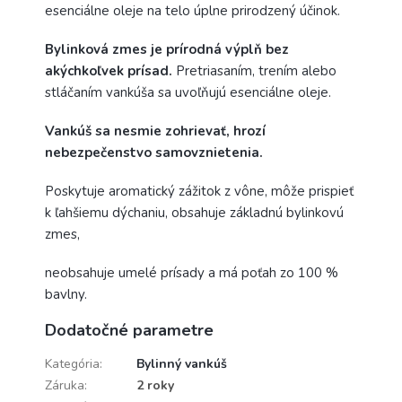
esenciálne oleje na telo úplne prirodzený účinok.
Bylinková zmes je prírodná výplň bez
akýchkoľvek prísad.
Pretriasaním, trením alebo
stláčaním vankúša sa uvoľňujú esenciálne oleje.
Vankúš sa nesmie zohrievať, hrozí
nebezpečenstvo samovznietenia.
Poskytuje aromatický zážitok z vône, môže prispieť
k ľahšiemu dýchaniu, obsahuje základnú bylinkovú
zmes,
neobsahuje umelé prísady a má poťah zo 100 %
bavlny.
Dodatočné parametre
Kategória
:
Bylinný vankúš
Záruka
:
2 roky