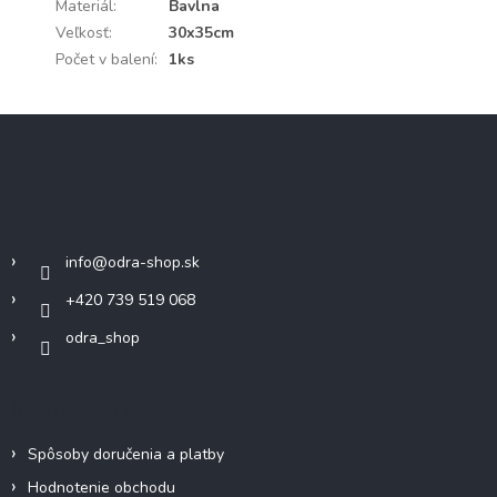
Materiál
:
Bavlna
Veľkosť
:
30x35cm
Počet v balení
:
1ks
Z
á
p
ä
Kontakt
t
i
info
@
odra-shop.sk
e
+420 739 519 068
odra_shop
Informácie pre vás
Spôsoby doručenia a platby
Hodnotenie obchodu