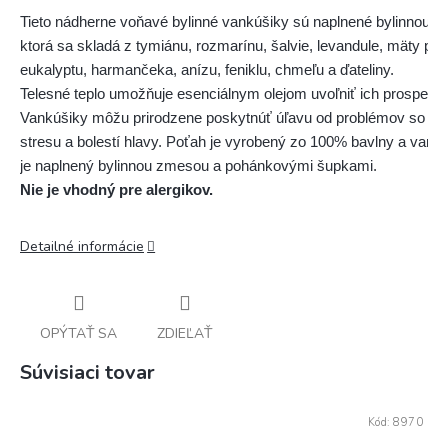
Tieto nádherne voňavé bylinné vankúšiky sú naplnené bylinnou z
ktorá sa skladá z tymiánu, rozmarínu, šalvie, levandule, mäty piep
eukalyptu, harmančeka, anízu, feniklu, chmeľu a ďateliny. 
Telesné teplo umožňuje esenciálnym olejom uvoľniť ich prospešné 
Vankúšiky môžu prirodzene poskytnúť úľavu od problémov so s
stresu a bolestí hlavy. Poťah je vyrobený zo 100% bavlny a vankú
je naplnený bylinnou zmesou a pohánkovými šupkami. 
Nie je vhodný pre alergikov.
Detailné informácie
OPÝTAŤ SA
ZDIEĽAŤ
Súvisiaci tovar
Kód:
8970