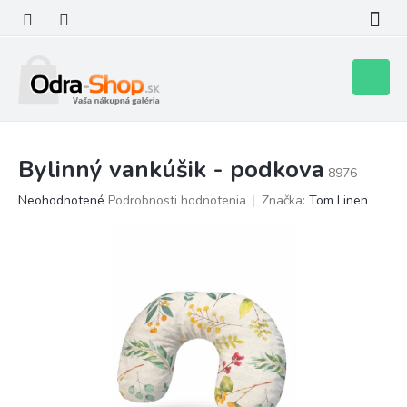
Prejsť
na
obsah
Nákupn
košík
Bylinný vankúšik - podkova
8976
Priemerné
Neohodnotené
Podrobnosti hodnotenia
Značka:
Tom Linen
hodnotenie
produktu
je
0,0
z
5
hviezdičiek.