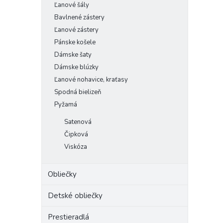
Ľanové šály
Bavlnené zástery
Ľanové zástery
Pánske košele
Dámske šaty
Dámske blúzky
Ľanové nohavice, kraťasy
Spodná bielizeň
Pyžamá
Satenová
Čipková
Viskóza
Obliečky
Detské obliečky
Prestieradlá