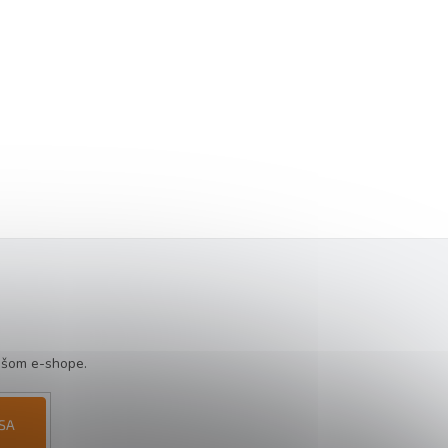
ašom e-shope.
 SA