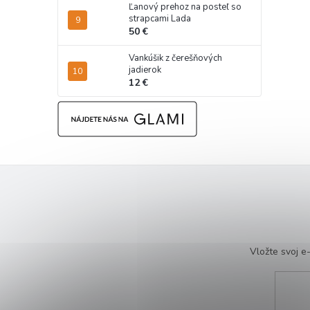
Ľanový prehoz na posteľ so
strapcami Lada
50 €
Vankúšik z čerešňových
jadierok
12 €
Vložte svoj 