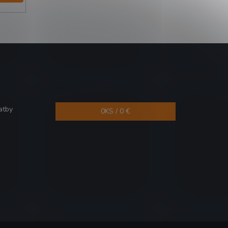
Nákupný košík
atby
0
KS /
0 €