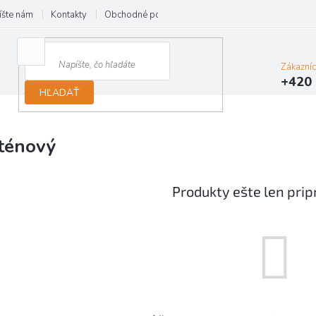
íšte nám
Kontakty
Obchodné podmienky
Reklamácie
Zákazní
+420 
HĽADAŤ
ténový
Produkty ešte len pri