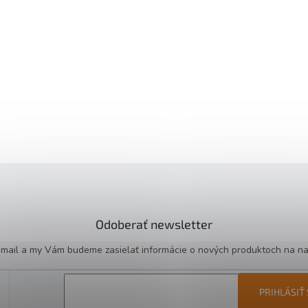
Odoberať newsletter
e-mail a my Vám budeme zasielať informácie o nových produktoch na n
PRIHLÁSIŤ