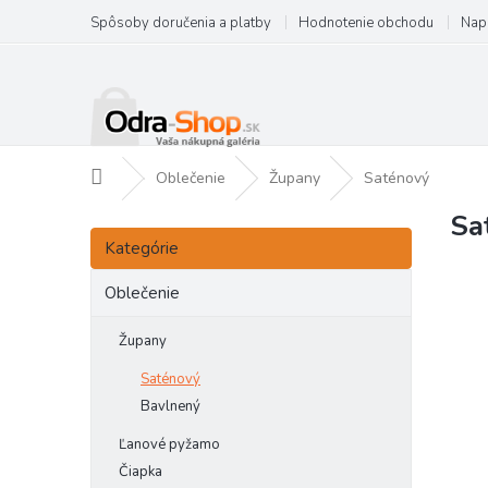
Prejsť
Spôsoby doručenia a platby
Hodnotenie obchodu
Nap
na
obsah
Domov
Oblečenie
Župany
Saténový
Sa
B
Preskočiť
o
Kategórie
kategórie
č
n
Oblečenie
ý
p
Župany
a
Saténový
n
Bavlnený
e
l
Ľanové pyžamo
Čiapka