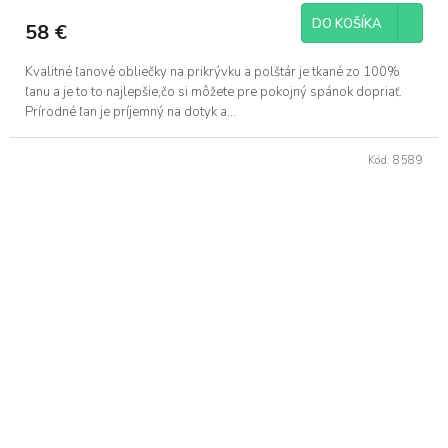
DO KOŠÍKA
58 €
Kvalitné ľanové obliečky na prikrývku a polštár je tkané zo 100%
ľanu a je to to najlepšie,čo si môžete pre pokojný spánok dopriať.
Prírodné ľan je príjemný na dotyk a...
Kód:
8589