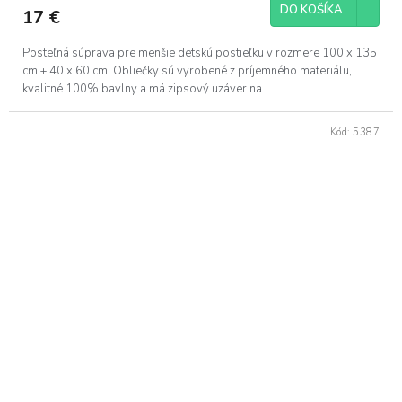
DO KOŠÍKA
17 €
Posteľná súprava pre menšie detskú postieľku v rozmere 100 x 135
cm + 40 x 60 cm. Obliečky sú vyrobené z príjemného materiálu,
kvalitné 100% bavlny a má zipsový uzáver na...
Kód:
5387