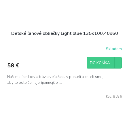
Detské ľanové obliečky Light blue 135x100,40x60
Skladom
DO KOŠÍKA
58 €
Naši malí snílkovia trávia veľa času v posteli a chceli sme,
aby to bolo čo najpríjemnejšie. ...
Kód:
8586