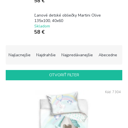
58 €
Ľanové detské obliečky Martini Olive
135x100, 40x60
Skladom
58 €
R
a
Najlacnejšie
Najdrahšie
Najpredávanejšie
Abecedne
d
e
n
OTVORIŤ FILTER
i
e
V
p
Kód:
7304
ý
r
p
o
i
d
s
u
p
k
r