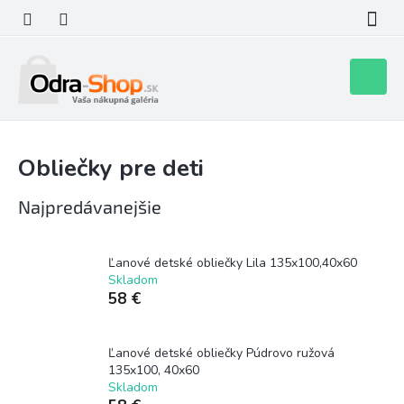
Prejsť
na
obsah
Nákupn
košík
Obliečky pre deti
Najpredávanejšie
Ľanové detské obliečky Lila 135x100,40x60
Skladom
58 €
Ľanové detské obliečky Púdrovo ružová
135x100, 40x60
Skladom