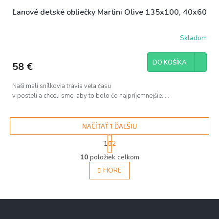
Ľanové detské obliečky Martini Olive 135x100, 40x60
Skladom
DO KOŠÍKA
58 €
Naši malí snílkovia trávia veľa času
v posteli a chceli sme, aby to bolo čo najpríjemnejšie. ...
NAČÍTAŤ 1 ĎALŠIU
S
1
2
t
O
r
10
položiek celkom
v
á
l
HORE
n
á
k
d
o
v
a
Z
a
c
á
n
i