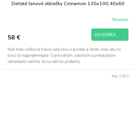
Detské ľanové obliečky Cinnamon 135x100,40x60
Skladom
DO KOŠÍKA
58 €
Naši malí snílkovia trávia veľa času v posteli a chceli sme, aby to
bolo čo najpríjemnejšie. S prírodným, odolným a priedušným
obliečkami veríme, že sa nám to podarilo.
Kód:
5390