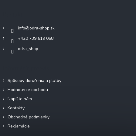
i
p
e
e
ä
p
Kontakt
r
t
v
i
k
info
@
odra-shop.sk
e
y
+420 739 519 068
v
ý
odra_shop
p
i
s
Informácie pre vás
u
Spôsoby doručenia a platby
Hodnotenie obchodu
Napíšte nám
Kontakty
Obchodné podmienky
Reklamácie