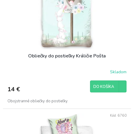
t
o
o
d
v
u
k
t
o
v
Obliečky do postieľky Králičie Pošta
Skladom
DO KOŠÍKA
14 €
Obojstranné obliečky do postieľky.
Kód:
6760