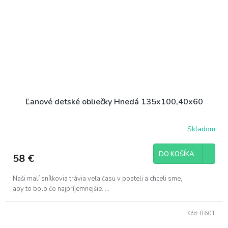
Ľanové detské obliečky Hnedá 135x100,40x60
Skladom
DO KOŠÍKA
58 €
Naši malí snílkovia trávia veľa času v posteli a chceli sme,
aby to bolo čo najpríjemnejšie. ...
Kód:
8601