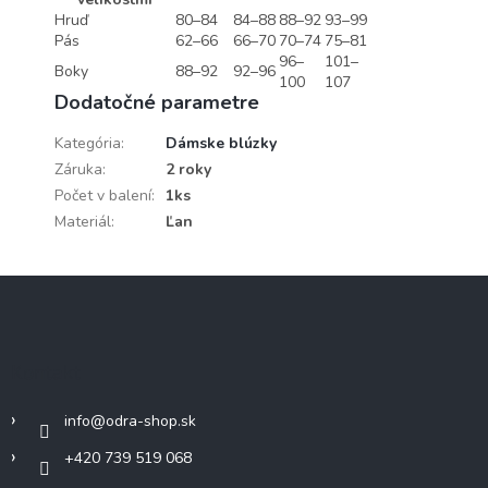
Hruď
80–84
84–88
88–92
93–99
Pás
62–66
66–70
70–74
75–81
96–
101–
Boky
88–92
92–96
100
107
Dodatočné parametre
Kategória
:
Dámske blúzky
Záruka
:
2 roky
Počet v balení
:
1ks
Materiál
:
Ľan
Z
á
p
ä
Kontakt
t
i
info
@
odra-shop.sk
e
+420 739 519 068