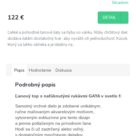
Skladom
122 €
DETAIL
Ľahké a pohodlné ľanové šaty sa hýbu vo vánku. Nízky chrbtový diel
dodáva šatám dostatočný tvar, aby vyvážil ich jednoduchosť. Kúsok,
ktorý sa ľahko oblieka a je ideálny na...
Popis
Hodnotenie
Diskusia
Podrobný popis
Ľanový top s nafúknutými rukávmi GAYA v svetlo fialovej 
Samotný vrchné dielo je zdobené unikátnym, 
ručne maľovaným akvarelovým motívom,
vytvoreným exkluzívne pre tento dizajn 
a jemne potlačeným na prírodnom ľane. 
Hodí sa či už zastrčený alebo voľný, 
s dostatočným množstvom detailov, 