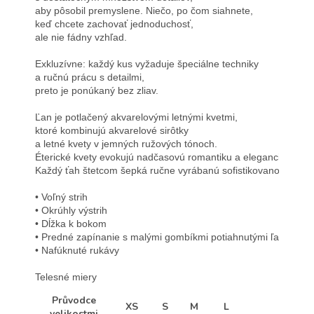
aby pôsobil premyslene. Niečo, po čom siahnete, 
keď chcete zachovať jednoduchosť, 
ale nie fádny vzhľad.

Exkluzívne: každý kus vyžaduje špeciálne techniky 
a ručnú prácu s detailmi, 
preto je ponúkaný bez zliav.

Ľan je potlačený akvarelovými letnými kvetmi, 
ktoré kombinujú akvarelové sirôtky 
a letné kvety v jemných ružových tónoch. 
Éterické kvety evokujú nadčasovú romantiku a eleganciu. 
Každý ťah štetcom šepká ručne vyrábanú sofistikovanosť.

• Voľný strih

• Okrúhly výstrih

• Dĺžka k bokom

• Predné zapínanie s malými gombíkmi potiahnutými ľanom

• Nafúknuté rukávy

Telesné miery
Průvodce
XS
S
M
L
velikostmi