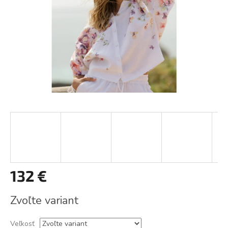
132 €
Jednotková
Zvoľte variant
cena:
Veľkosť