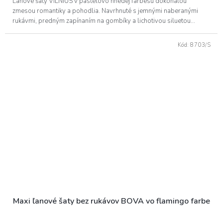
Ľanové šaty VILNIUS v pastelovo hnedej farbesú dokonalou
zmesou romantiky a pohodlia. Navrhnuté s jemnými naberanými
rukávmi, predným zapínaním na gombíky a lichotivou siluetou...
Kód:
8703/S
Maxi ľanové šaty bez rukávov BOVA vo flamingo farbe