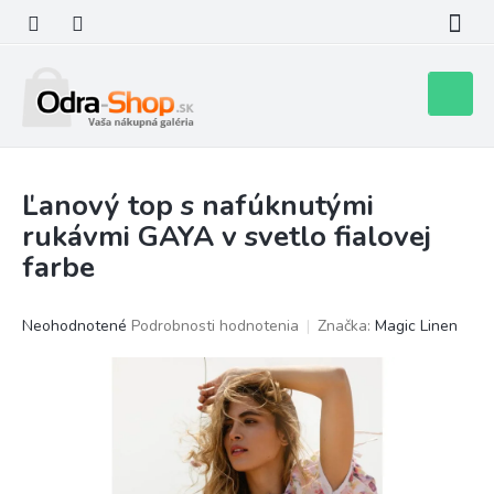
Prejsť
na
obsah
Nákupn
košík
Ľanový top s nafúknutými
rukávmi GAYA v svetlo fialovej
farbe
Priemerné
Neohodnotené
Podrobnosti hodnotenia
Značka:
Magic Linen
hodnotenie
produktu
je
0,0
z
5
hviezdičiek.