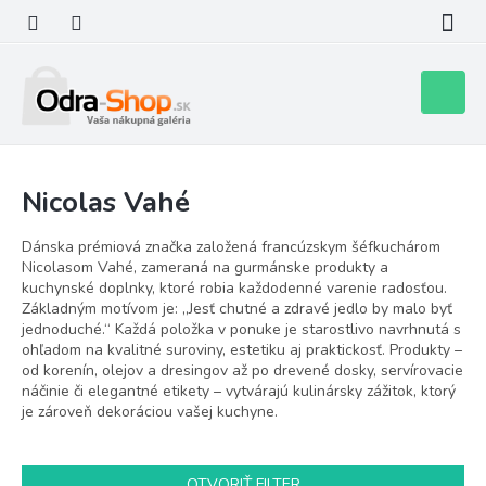
Prejsť
na
obsah
Nákupn
košík
Nicolas Vahé
Dánska prémiová značka založená francúzskym šéfkuchárom
Nicolasom Vahé, zameraná na gurmánske produkty a
kuchynské doplnky, ktoré robia každodenné varenie radosťou.
Základným motívom je: „Jesť chutné a zdravé jedlo by malo byť
jednoduché.“ Každá položka v ponuke je starostlivo navrhnutá s
ohľadom na kvalitné suroviny, estetiku aj praktickosť. Produkty –
od korenín, olejov a dresingov až po drevené dosky, servírovacie
náčinie či elegantné etikety – vytvárajú kulinársky zážitok, ktorý
je zároveň dekoráciou vašej kuchyne.
OTVORIŤ FILTER