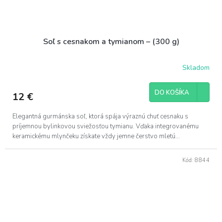
Soľ s cesnakom a tymianom – (300 g)
Skladom
DO KOŠÍKA
12 €
Elegantná gurmánska soľ, ktorá spája výraznú chuť cesnaku s
príjemnou bylinkovou sviežosťou tymianu. Vďaka integrovanému
keramickému mlynčeku získate vždy jemne čerstvo mletú...
Kód:
8844