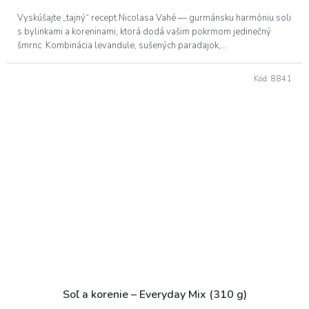
Vyskúšajte „tajný“ recept Nicolasa Vahé — gurmánsku harmóniu soli
s bylinkami a koreninami, ktorá dodá vašim pokrmom jedinečný
šmrnc. Kombinácia levandule, sušených paradajok,...
Kód:
8841
Soľ a korenie – Everyday Mix (310 g)