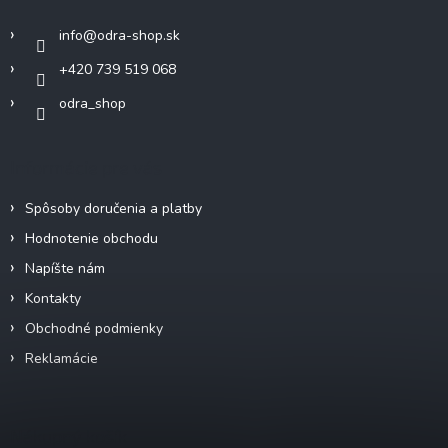
t
v
i
k
info
@
odra-shop.sk
e
y
+420 739 519 068
v
ý
odra_shop
p
i
s
Informácie pre vás
u
Spôsoby doručenia a platby
Hodnotenie obchodu
Napíšte nám
Kontakty
Obchodné podmienky
Reklamácie
Nákupný košík