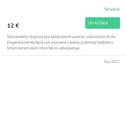
Skladom
DO KOŠÍKA
12 €
Neoceniteľný doplnok pre každodenné varenie i slávnostné chvíle.
Elegantná kombinácia soli a korenia v jednej praktickej fľaštičke s
tichým keramickým mlynčekom zabezpečuje...
Kód:
8832