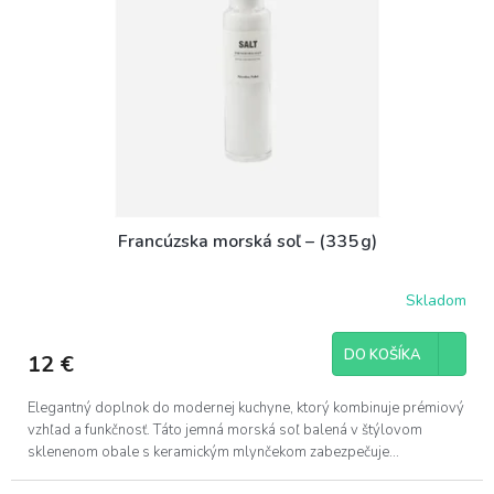
Francúzska morská soľ – (335 g)
Skladom
DO KOŠÍKA
12 €
Elegantný doplnok do modernej kuchyne, ktorý kombinuje prémiový
vzhľad a funkčnosť. Táto jemná morská soľ balená v štýlovom
sklenenom obale s keramickým mlynčekom zabezpečuje...