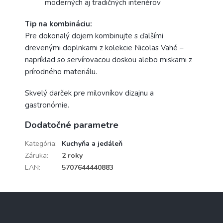
moderných aj tradičných interiérov
Tip na kombináciu:
Pre dokonalý dojem kombinujte s ďalšími
drevenými doplnkami z kolekcie Nicolas Vahé –
napríklad so servírovacou doskou alebo miskami z
prírodného materiálu.
Skvelý darček pre milovníkov dizajnu a
gastronómie.
Dodatočné parametre
Kategória
:
Kuchyňa a jedáleň
Záruka
:
2 roky
EAN
:
5707644440883
Z
á
p