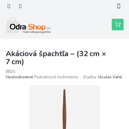
Prejsť
na
obsah
Nákupn
košík
Akáciová špachtľa – (32 cm ×
7 cm)
8820
Priemerné
Neohodnotené
Podrobnosti hodnotenia
Značka:
Nicolas Vahé
hodnotenie
produktu
je
0,0
z
5
hviezdičiek.