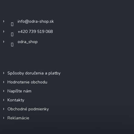
ä
Kontakt
t
i
info
@
odra-shop.sk
e
+420 739 519 068
odra_shop
Informácie pre vás
Spôsoby doručenia a platby
Hodnotenie obchodu
Napíšte nám
Kontakty
Obchodné podmienky
Reklamácie