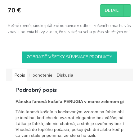
70 €
DETAIL
Bežné rovné pánske plátené nohavice v odtieni zošeného machu vás
zbavia bolenia hlavy z toho, čo si vziať na seba počas slnečných dní.
ZOBRAZIŤ VŠETKY SÚVISIACE PRODUKTY
Popis
Hodnotenie
Diskusia
Podrobný popis
Pánska ľanová košeľa PERUGIA v mono zelenom gingham
Táto ľanová košeľa s kockovaným vzorom sa ľahko oblieka a n
je ideálna, keď chcete vyzerať elegantne bez väčšej námahy. 
Látka je ľahká, ale nie chatrná, a strih je uvoľnený bez toho, ab
Vhodná do teplého počasia, pokojných dní alebo keď potrebuje
čo vám stále pripomína, že ste si ho užili.
