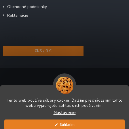
Obchodné podmienky
Reklamácie
Nákupný košík
0
KS /
0 €
Copyright 2026
Odra-shop.sk
. Všetky práva vyhradené.
Tento web používa súbory cookie. Ďalším prechádzaním tohto
Grafický návrh vytvoril a na Shoptet implementoval
Tomáš Hlad
&
webu vyjadrujete súhlas s ich používaním.
Shoptetak.cz
.
Nastavenie
Vytvoril Shoptet
Súhlasím