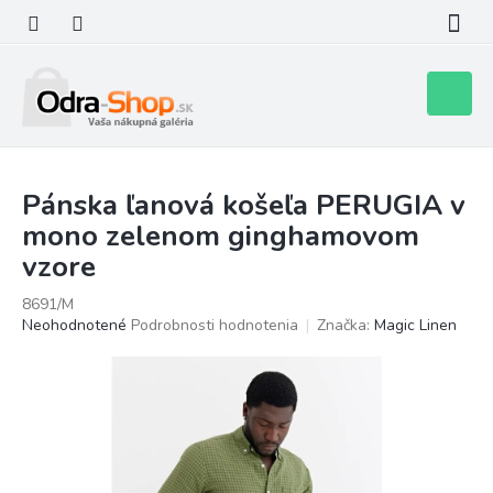
Prejsť
na
obsah
Nákupn
košík
Pánska ľanová košeľa PERUGIA v
mono zelenom ginghamovom
vzore
8691/M
Priemerné
Neohodnotené
Podrobnosti hodnotenia
Značka:
Magic Linen
hodnotenie
produktu
je
0,0
z
5
hviezdičiek.