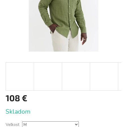
108 €
Jednotková
Skladom
cena:
Veľkosť