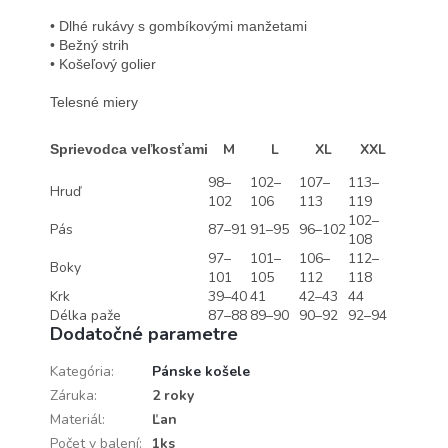
• Dlhé rukávy s gombíkovými manžetami

• Bežný strih

• Košeľový golier

Telesné miery
M
L
XL
XXL
Sprievodca veľkosťami
98–
102–
107–
113–
Hruď
102
106
113
119
102–
Pás
87–91
91–95
96–102
108
97–
101–
106–
112–
Boky
101
105
112
118
Krk
39–40
41
42–43
44
Délka paže
87–88
89–90
90–92
92–94
Dodatočné parametre
Kategória
:
Pánske košele
Záruka
:
2 roky
Materiál
:
Ľan
Počet v balení
:
1ks