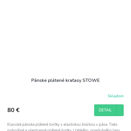
Pánske plátené kraťasy STOWE
Skladom
80 €
DETAIL
Klasické pánske plátené šortky s elastickou šnúrkou v páse. Tieto
pohodlné a všestranné plátené šortky z ľahkého, priedušného ľanu