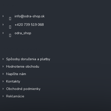
ä
Kontakt
t
i
info
@
odra-shop.sk
e
+420 739 519 068
odra_shop
Informácie pre vás
Spôsoby doručenia a platby
Hodnotenie obchodu
Napíšte nám
Kontakty
Obchodné podmienky
Reklamácie