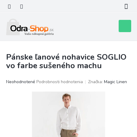
Prejsť
na
obsah
Nákupn
košík
Pánske ľanové nohavice SOGLIO
vo farbe sušeného machu
Priemerné
Neohodnotené
Podrobnosti hodnotenia
Značka:
Magic Linen
hodnotenie
produktu
je
0,0
z
5
hviezdičiek.