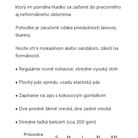
ktorý im pomáha hladko sa začleniť do pracovného
aj neformálneho oblečenia.
Pohodlie je zaručené vďaka priedušnosti ľanovej
tkaniny.
Noste ich k mokasínom alebo sandálom, záleží na
formálnosti.
• Regulárne rovné nohavice, stredne vysoký strih
• Plochý pás vpredu, vzadu elastický pás
• Zapínanie na zips s kokosovým gombíkom
• Dve predné šikmé vrecká, dve zadné vrecká
• Stredne ťažká bielizeň (cca 200 gsm)
Průvodce
S
M
L
XL
XXL