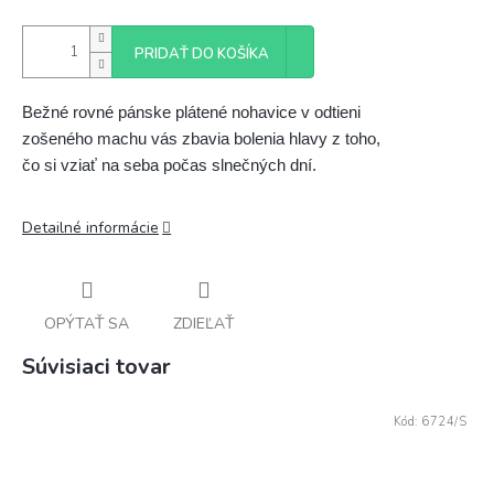
PRIDAŤ DO KOŠÍKA
Bežné rovné pánske plátené nohavice v odtieni 
zošeného machu vás zbavia bolenia hlavy z toho, 
čo si vziať na seba počas slnečných dní.
Detailné informácie
OPÝTAŤ SA
ZDIEĽAŤ
Súvisiaci tovar
Kód:
6724/S