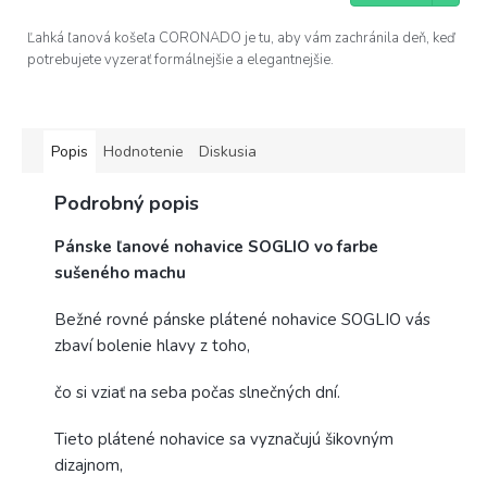
Ľahká ľanová košeľa CORONADO je tu, aby vám zachránila deň, keď
potrebujete vyzerať formálnejšie a elegantnejšie.
Popis
Hodnotenie
Diskusia
Podrobný popis
Pánske ľanové nohavice SOGLIO vo farbe
sušeného machu
Bežné rovné pánske plátené nohavice SOGLIO
vás
zbaví bolenie hlavy z toho,
čo si vziať na seba počas slnečných dní.
Tieto plátené nohavice sa vyznačujú šikovným
dizajnom,