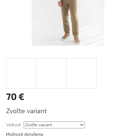
70 €
Jednotková
Zvoľte variant
cena:
Veľkosť
Možnosti doručenia