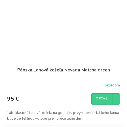
Pánska Ľanová košeľa Nevada Matcha green
Skladom
95 €
DETAIL
Táto klasická ľanová košeľa na gombíky je vyrobená z ľahkého ľanua
bude perfektnou voľbou pre horúce letné dni.