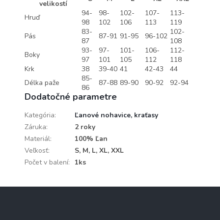
velikostí
94-
98-
102-
107-
113-
Hruď
98
102
106
113
119
83-
102-
Pás
87-91
91-95
96-102
87
108
93-
97-
101-
106-
112-
Boky
97
101
105
112
118
Krk
38
39-40
41
42-43
44
85-
Délka paže
87-88
89-90
90-92
92-94
86
Dodatočné parametre
Kategória
:
Ľanové nohavice, kraťasy
Záruka
:
2 roky
Materiál
:
100% Ľan
Veľkosť
:
S, M, L, XL, XXL
Počet v balení
:
1ks
Z
á
p