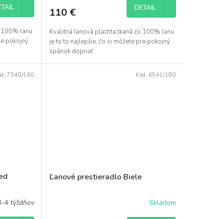
TAIL
DETAIL
110 €
o 100% ľanu
Kvalitná ľanová plachta tkaná zo 100% ľanu
pre pokojný
je to to najlepšie, čo si môžete pre pokojný
spánok dopriať.
ód:
7340/160
Kód:
6541/180
ped
Ľanové prestieradlo Biele
3-4 týždňov
Skladom