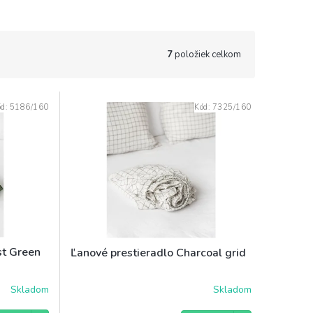
7
položiek celkom
ód:
5186/160
Kód:
7325/160
st Green
Ľanové prestieradlo Charcoal grid
Skladom
Skladom