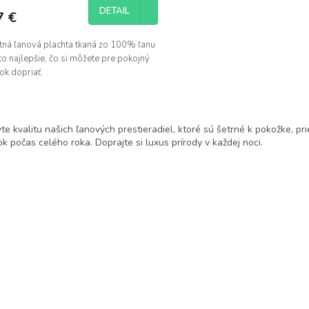
DETAIL
7 €
itná ľanová plachta tkaná zo 100% ľanu
 to najlepšie, čo si môžete pre pokojný
ok dopriať.
O
v
te kvalitu našich ľanových prestieradiel, ktoré sú šetrné k pokožke, pr
l
k počas celého roka. Doprajte si luxus prírody v každej noci.
á
d
a
c
i
e
p
r
v
k
y
v
ý