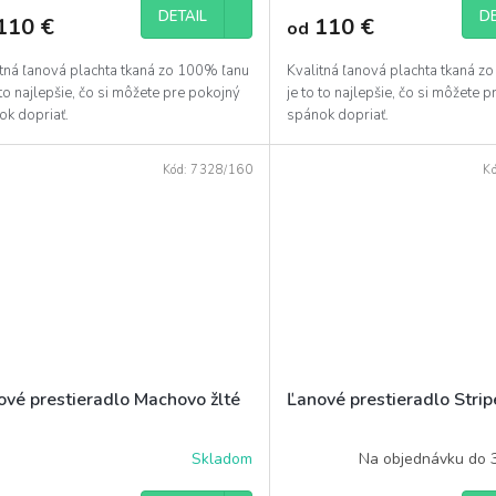
DETAIL
DE
110 €
110 €
od
itná ľanová plachta tkaná zo 100% ľanu
Kvalitná ľanová plachta tkaná z
 to najlepšie, čo si môžete pre pokojný
je to to najlepšie, čo si môžete 
ok dopriať.
spánok dopriať.
Kód:
7328/160
K
ové prestieradlo Machovo žlté
Ľanové prestieradlo Stri
Skladom
Na objednávku do 