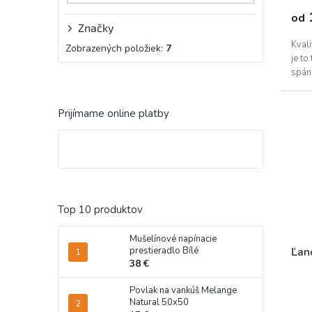
od
Značky
Kval
Zobrazených položiek:
7
je to
spán
Prijímame online platby
Top 10 produktov
Mušelínové napínacie
Ľan
prestieradlo Bílé
38 €
Povlak na vankúš Melange
Natural 50x50