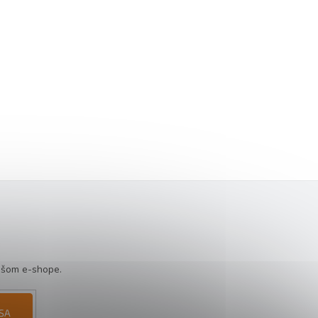
ašom e-shope.
 SA