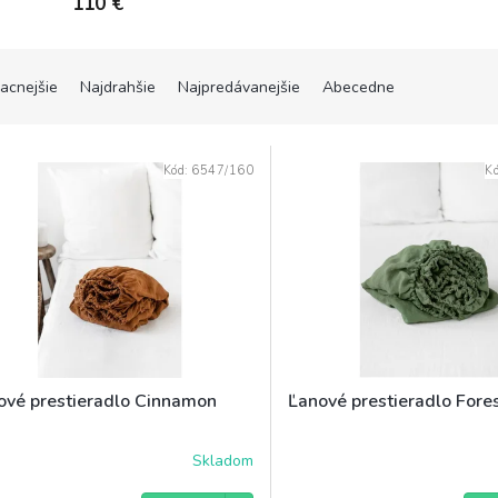
110 €
lacnejšie
Najdrahšie
Najpredávanejšie
Abecedne
Kód:
6547/160
K
ové prestieradlo Cinnamon
Ľanové prestieradlo Fore
Skladom