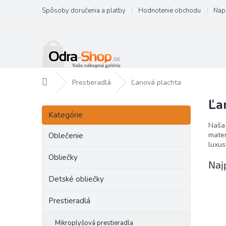
Prejsť
Spôsoby doručenia a platby
Hodnotenie obchodu
Nap
na
obsah
Domov
Prestieradlá
Ľanová plachta
Ľa
B
Preskočiť
o
Kategórie
kategórie
č
Naša 
n
mater
Oblečenie
luxus
ý
p
Obliečky
Naj
a
Detské obliečky
n
e
Prestieradlá
l
Mikroplyšová prestieradla