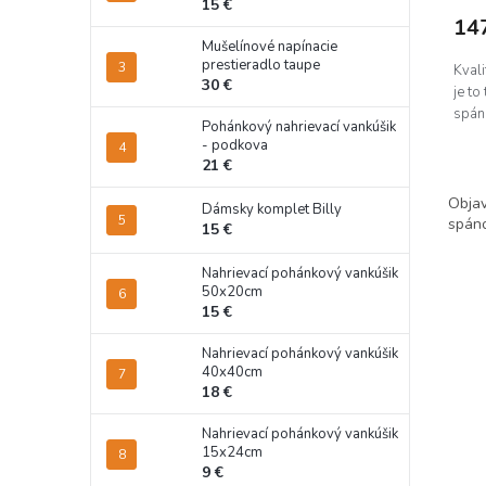
15 €
14
Mušelínové napínacie
prestieradlo taupe
Kval
30 €
je to
spán
Pohánkový nahrievací vankúšik
- podkova
21 €
Objav
Dámsky komplet Billy
spáno
15 €
Nahrievací pohánkový vankúšik
50x20cm
15 €
Nahrievací pohánkový vankúšik
40x40cm
18 €
Nahrievací pohánkový vankúšik
15x24cm
9 €