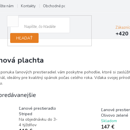
íšte nám
Kontakty
Obchodné podmienky
Reklamácie
Zákazní
+420 
HĽADAŤ
nová plachta
ponuka ľanových prestieradiel vám poskytne pohodlie, ktoré si zaslúži
iál, ideálny pre kvalitný spánok počas celého roka. Vďaka svojej prírod
u.
predávanejšie
Ľanové prestieradlo
Ľanové prestie
Striped
Olivovo zelené
Na objednávku do 3-
Skladom
4 týždňov
147 €