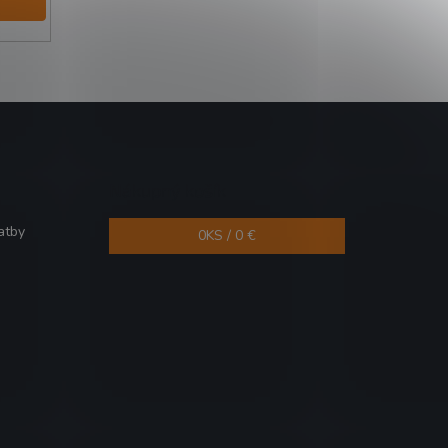
Nákupný košík
atby
0
KS /
0 €