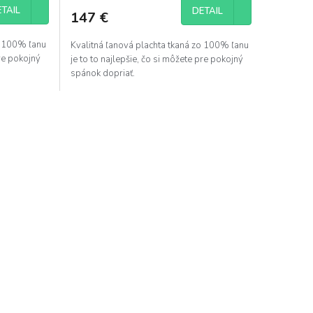
TAIL
DETAIL
147 €
o 100% ľanu
Kvalitná ľanová plachta tkaná zo 100% ľanu
pre pokojný
je to to najlepšie, čo si môžete pre pokojný
spánok dopriať.