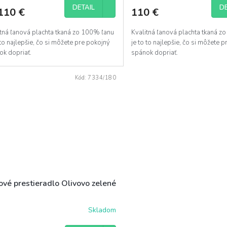
DETAIL
DE
110 €
110 €
itná ľanová plachta tkaná zo 100% ľanu
Kvalitná ľanová plachta tkaná z
 to najlepšie, čo si môžete pre pokojný
je to to najlepšie, čo si môžete 
ok dopriať.
spánok dopriať.
Kód:
7334/180
ové prestieradlo Olivovo zelené
Skladom