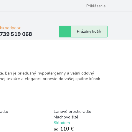
Prihlásenie
cka podpora:
Nákupný
Prázdny košík
739 519 068
košík
te. Ľan je priedušný, hypoalergénny a veľmi odolný
nej textúre a elegancii prinesie do vašej spálne kúsok
radlo
Ľanové prestieradlo
Machovo žlté
Skladom
110 €
od