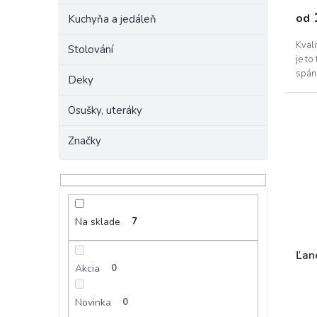
od
Kuchyňa a jedáleň
Kval
Stolování
je to
spán
Deky
Osušky, uteráky
Značky
Na sklade
7
Ľan
Akcia
0
Novinka
0