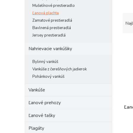
Mušelínové prestieradlo
Ľanová plachta
R
Zamatové prestieradlá
a
Naj
Bavlnená prestieradlá
d
e
Jersey prestieradlá
V
n
ý
i
Nahrievacie vankúšiky
p
e
i
p
Bylinný vankúš
s
r
Vankúše z čerešňových jadierok
p
o
Pohánkový vankúš
r
d
o
u
Vankúše
d
k
u
t
Ľanové prehozy
k
o
Ľan
t
v
Ľanové tašky
o
v
Plagáty