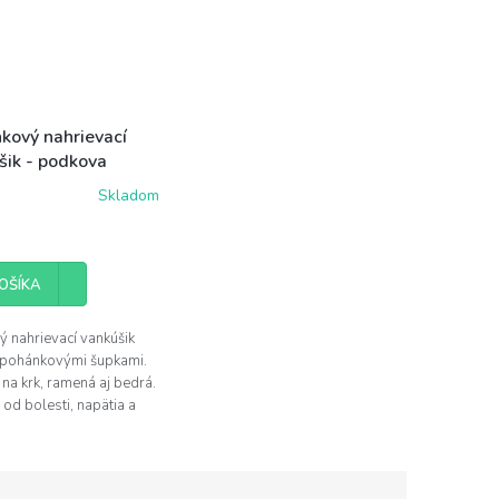
kový nahrievací
šik - podkova
Skladom
OŠÍKA
ý nahrievací vankúšik
 pohánkovými šupkami.
 na krk, ramená aj bedrá.
 od bolesti, napätia a
drží tvar. Veľkosť
ika 30x35cm.