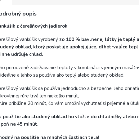
odrobný popis
nkúšik z čerešňových jadierok
rešňový vankúšik vyrobený
zo 100 % bavlnenej látky je teplý 
tudený obklad
,
ktorý poskytuje upokojujúce, dlhotrvajúce tep
inne udržuje chlad.
ho prirodzené zadržiavanie teploty v kombinácii s jemným masáž
 ideálne a ľahko sa používa ako teplý alebo studený obklad.
rešňový vankúšik sa používa jednoducho a bezpečne. Jeho ohriati
krovlnnej rúre trvá len niekoľko minút,
rúre približne 20 minút, čo vám umožní vychutnať si príjemné a útul
a použitie ako studený obklad ho vložte do chladničky alebo 
spoň na 45 minút.
hodný na použitie na mnohých častiach tela!