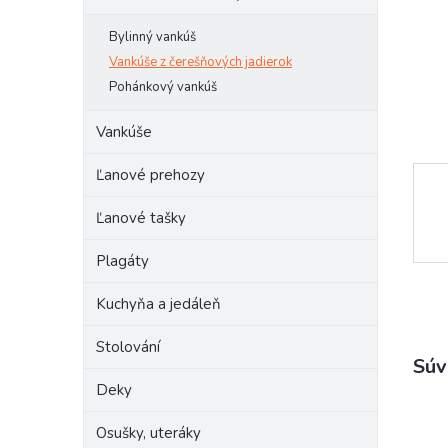
Bylinný vankúš
Vankúše z čerešňových jadierok
Pohánkový vankúš
Vankúše
Ľanové prehozy
Ľanové tašky
Plagáty
Kuchyňa a jedáleň
Stolování
Súv
Deky
Osušky, uteráky