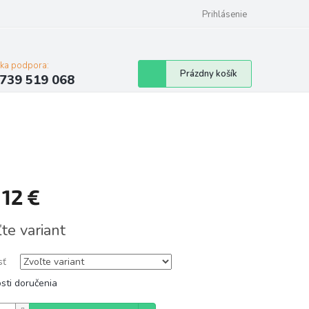
Prihlásenie
cka podpora:
Nákupný
Prázdny košík
739 519 068
košík
d
12 €
tková
te variant
sť
sti doručenia