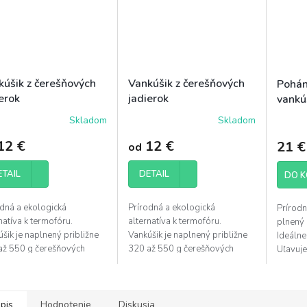
kúšik z čerešňových
Vankúšik z čerešňových
Pohán
erok
jadierok
vankú
Skladom
Skladom
12 €
12 €
21 €
od
ETAIL
DETAIL
DO K
odná a ekologická
Prírodná a ekologická
Prírodn
natíva k termofóru.
alternatíva k termofóru.
plnený
šik je naplnený približne
Vankúšik je naplnený približne
Ideálne
až 550 g čerešňových
320 až 550 g čerešňových
Uľavuje
rok a je nielen vynikajúcim
jadierok a je nielen vynikajúcim
krásne 
om tepla alebo chladu, ale
zdrojom tepla alebo chladu, ale
vankúš
aj...
pis
Hodnotenie
Diskusia