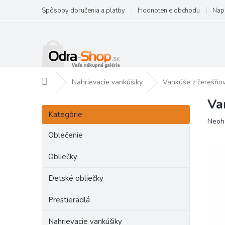
Prejsť
Spôsoby doručenia a platby
Hodnotenie obchodu
Nap
na
obsah
Domov
Nahrievacie vankúšiky
Vankúše z čerešňov
Va
B
Preskočiť
o
Kategórie
kategórie
Priem
Neoh
č
hodno
n
Oblečenie
produ
ý
je
p
Obliečky
0,0
a
z
Detské obliečky
5
n
hviezd
e
Prestieradlá
l
Nahrievacie vankúšiky