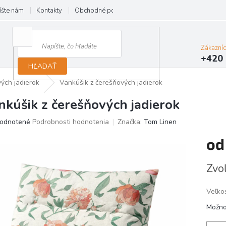
íšte nám
Kontakty
Obchodné podmienky
Reklamácie
Zákazní
+420 
HĽADAŤ
ých jadierok
Vankúšik z čerešňových jadierok
nkúšik z čerešňových jadierok
erné
odnotené
Podrobnosti hodnotenia
Značka:
Tom Linen
tenie
o
ktu
Jedno
Zvoľ
cena:
ičiek.
Veľko
Možno