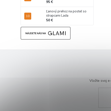
95 €
Ľanový prehoz na posteľ so
strapcami Lada
50 €
Vložte svoj 