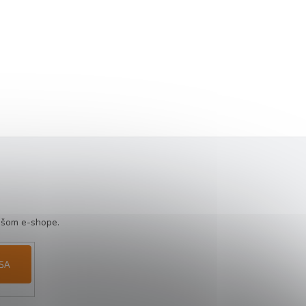
ašom e-shope.
 SA