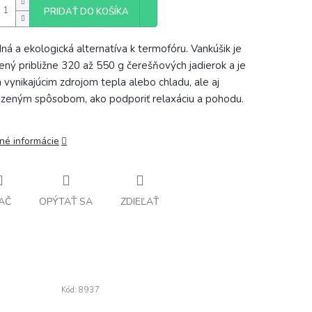
PRIDAŤ DO KOŠÍKA
dná a ekologická alternatíva k termofóru. Vankúšik je
ený približne 320 až 550 g čerešňových jadierok a je
n vynikajúcim zdrojom tepla alebo chladu, ale aj
dzeným spôsobom, ako podporiť relaxáciu a pohodu.
lné informácie
AČ
OPÝTAŤ SA
ZDIEĽAŤ
Kód:
8937