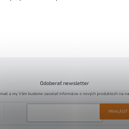
Odoberať newsletter
e-mail a my Vám budeme zasielať informácie o nových produktoch na n
PRIHLÁSIŤ