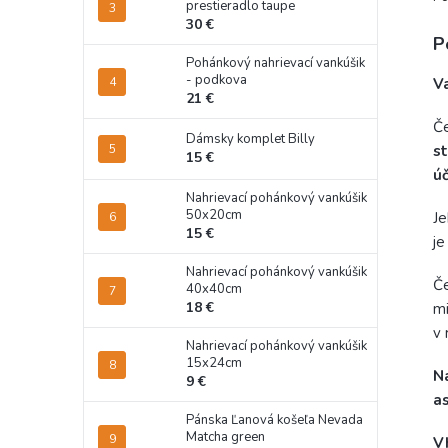
prestieradlo taupe
30 €
P
Pohánkový nahrievací vankúšik
- podkova
Va
21 €
Če
Dámsky komplet Billy
s
15 €
úč
Nahrievací pohánkový vankúšik
50x20cm
Je
15 €
je
Nahrievací pohánkový vankúšik
Če
40x40cm
18 €
mi
v 
Nahrievací pohánkový vankúšik
15x24cm
N
9 €
a
Pánska Ľanová košeľa Nevada
Matcha green
V