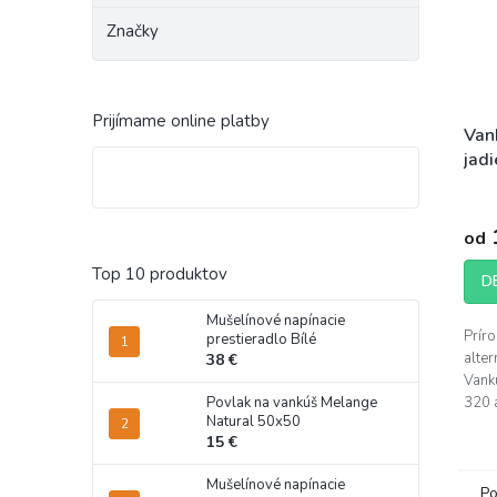
Značky
Prijímame online platby
Van
jadi
od
Top 10 produktov
D
Mušelínové napínacie
Prír
prestieradlo Bílé
alter
38 €
Vankú
Povlak na vankúš Melange
320 
Natural 50x50
jadie
15 €
zdroj
aj...
Mušelínové napínacie
Po