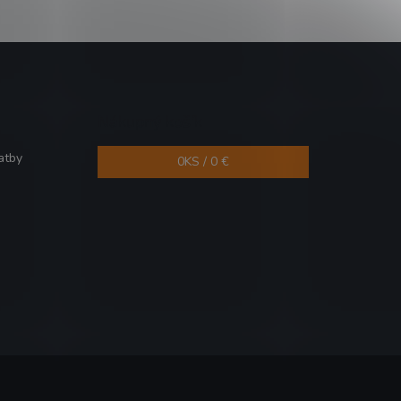
Nákupný košík
atby
0
KS /
0 €