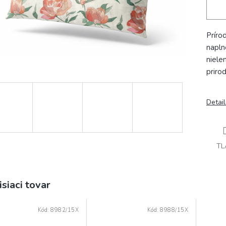
Príro
napln
niele
priro
Detai
TL
isiaci tovar
Kód:
8982/15X
Kód:
8988/15X