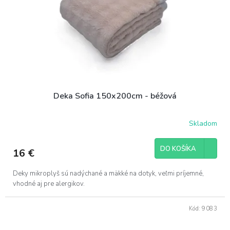
t
o
o
d
v
u
k
t
o
v
Deka Sofia 150x200cm - béžová
Skladom
DO KOŠÍKA
16 €
Deky mikroplyš sú nadýchané a mäkké na dotyk, veľmi príjemné,
vhodné aj pre alergikov.
Kód:
9083