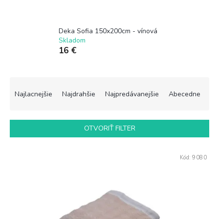
Deka Sofia 150x200cm - vínová
Skladom
16 €
R
a
Najlacnejšie
Najdrahšie
Najpredávanejšie
Abecedne
d
e
n
OTVORIŤ FILTER
i
e
V
p
Kód:
9080
ý
r
p
o
i
d
s
u
p
k
r