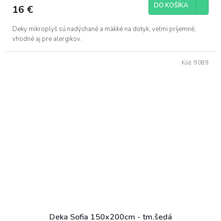
DO KOŠÍKA
16 €
Deky mikroplyš sú nadýchané a mäkké na dotyk, veľmi príjemné,
vhodné aj pre alergikov.
Kód:
9089
Deka Sofia 150x200cm - tm.šedá