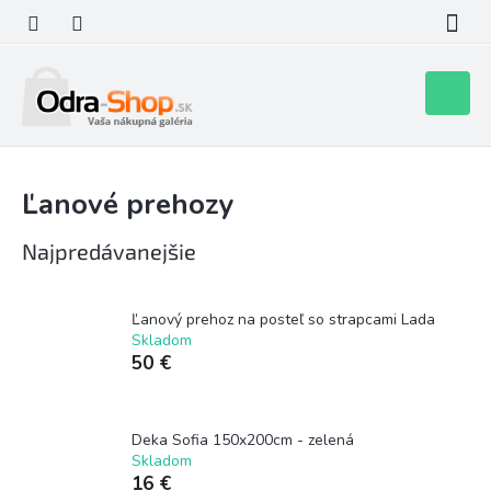
Prejsť
na
obsah
Nákupn
košík
Ľanové prehozy
Najpredávanejšie
Ľanový prehoz na posteľ so strapcami Lada
Skladom
50 €
Deka Sofia 150x200cm - zelená
Skladom
16 €