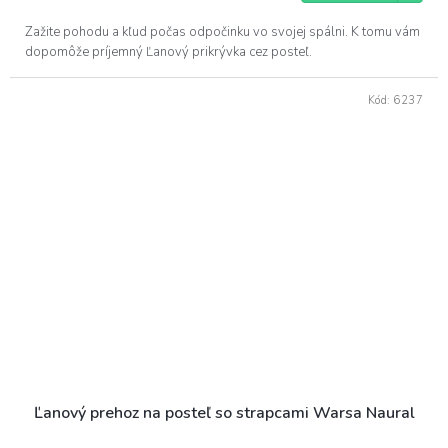
Zažite pohodu a kľud počas odpočinku vo svojej spálni. K tomu vám
dopomôže príjemný Ľanový prikrývka cez posteľ.
Kód:
6237
Ľanový prehoz na posteľ so strapcami Warsa Naural