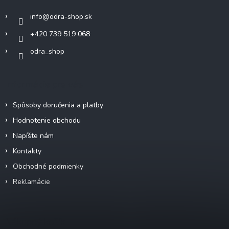
v
i
k
info
@
odra-shop.sk
e
y
+420 739 519 068
v
ý
odra_shop
p
i
s
Informácie pre vás
u
Spôsoby doručenia a platby
Hodnotenie obchodu
Napíšte nám
Kontakty
Obchodné podmienky
Reklamácie
Nákupný košík