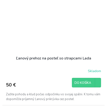
Ľanový prehoz na posteľ so strapcami Lada
Skladom
DO KOŠÍKA
50 €
Zažite pohodu a kľud počas odpočinku vo svojej spálni. K tomu vám
dopomôže príjemný Ľanový prikrývka cez posteľ.