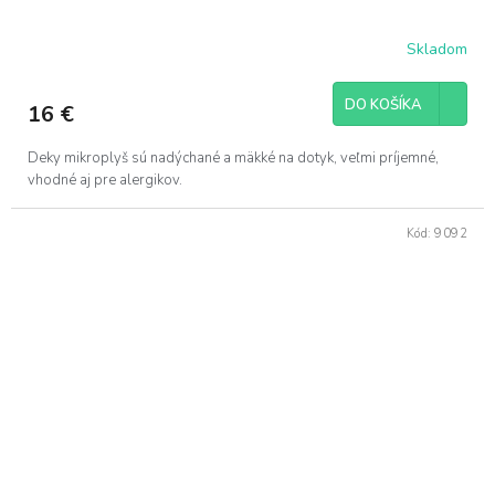
Skladom
DO KOŠÍKA
16 €
Deky mikroplyš sú nadýchané a mäkké na dotyk, veľmi príjemné,
vhodné aj pre alergikov.
Kód:
9092