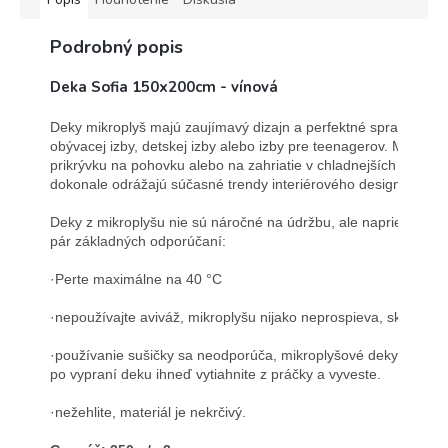
Podrobný popis
Deka Sofia 150x200cm - vínová
Deky mikroplyš majú zaujímavý dizajn a perfektné spracovanie 
obývacej izby, detskej izby alebo izby pre teenagerov. Možno i
prikrývku na pohovku alebo na zahriatie v chladnejších dňoch. 
dokonale odrážajú súčasné trendy interiérového designu.

Deky z mikroplyšu nie sú náročné na údržbu, ale napriek tomu 
pár základných odporúčaní:

·Perte maximálne na 40 °C 

·nepoužívajte aviváž, mikroplyšu nijako neprospieva, skôr naop
·používanie sušičky sa neodporúča, mikroplyšové deky sami o 
po vypraní deku ihneď vytiahnite z práčky a vyveste.

·nežehlite, materiál je nekrčivý.
