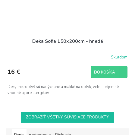
Deka Sofia 150x200cm - hnedá
Skladom
16 €
DO KOŠÍKA
Deky mikroplyš sú nadýchané a mäkké na dotyk, veľmi príjemné,
vhodné aj pre alergikov.
ZOBRAZIŤ VŠETKY SÚVISIACE PRODUKTY
Popis
Hodnotenie
Diskusia