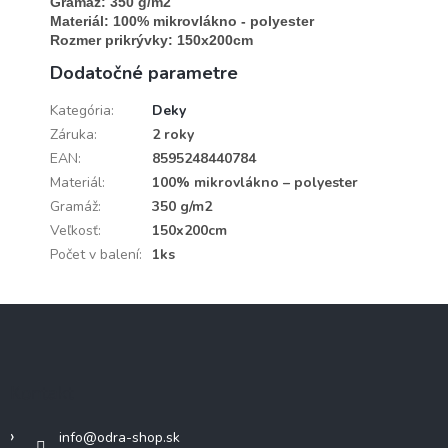
Gramáž: 350 g/m2

Materiál: 100% mikrovlákno - polyester

Rozmer prikrývky: 150x200cm
Dodatočné parametre
Kategória
:
Deky
Záruka
:
2 roky
EAN
:
8595248440784
Materiál
:
100% mikrovlákno – polyester
Gramáž
:
350 g/m2
Veľkosť
:
150x200cm
Počet v balení
:
1ks
Z
á
p
ä
Kontakt
t
i
info
@
odra-shop.sk
e