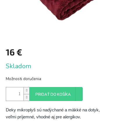
16 €
Jednotková
Skladom
cena:
Možnosti doručenia
PRIDAŤ DO KOŠÍKA
Deky mikroplyš sú nadýchané a mäkké na dotyk, 
veľmi príjemné, vhodné aj pre alergikov.