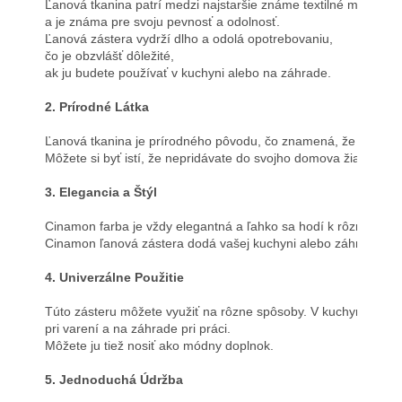
Ľanová tkanina patrí medzi najstaršie známe textilné materiály
a je známa pre svoju pevnosť a odolnosť. 
Ľanová zástera vydrží dlho a odolá opotrebovaniu, 
čo je obzvlášť dôležité, 
ak ju budete používať v kuchyni alebo na záhrade.

2. Prírodné Látka
Ľanová tkanina je prírodného pôvodu, čo znamená, že je šetrná
Môžete si byť istí, že nepridávate do svojho domova žiadne škod
3. Elegancia a Štýl
Cinamon farba je vždy elegantná a ľahko sa hodí k rôznym inte
Cinamon ľanová zástera dodá vašej kuchyni alebo záhrade sofi
4. Univerzálne Použitie
Túto zásteru môžete využiť na rôzne spôsoby. V kuchyni vás oc
pri varení a na záhrade pri práci. 
Môžete ju tiež nosiť ako módny doplnok.

5. Jednoduchá Údržba