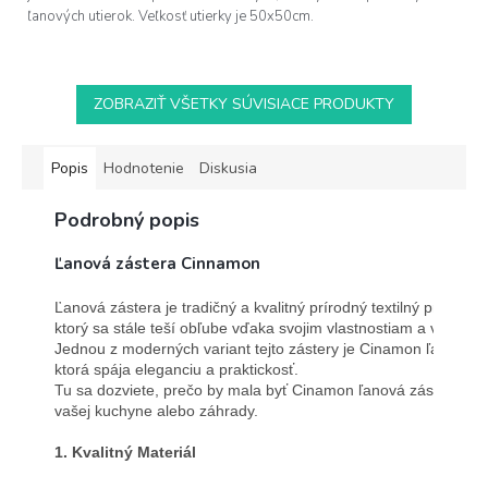
ľanových utierok. Veľkosť utierky je 50x50cm.
ZOBRAZIŤ VŠETKY SÚVISIACE PRODUKTY
Popis
Hodnotenie
Diskusia
Podrobný popis
Ľanová zástera Cinnamon
Ľanová zástera je tradičný a kvalitný prírodný textilný produkt, 
ktorý sa stále teší obľube vďaka svojim vlastnostiam a vzhľadu.
Jednou z moderných variant tejto zástery je Cinamon ľanová zá
ktorá spája eleganciu a praktickosť. 
Tu sa dozviete, prečo by mala byť Cinamon ľanová zástera n
vašej kuchyne alebo záhrady.

1. Kvalitný Materiál