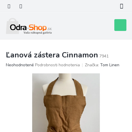
Prejsť
na
obsah
Nákupn
košík
Ľanová zástera Cinnamon
7941
Priemerné
Neohodnotené
Podrobnosti hodnotenia
Značka:
Tom Linen
hodnotenie
produktu
je
0,0
z
5
hviezdičiek.