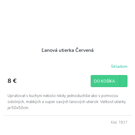
Ľanová utierka Červená
Skladom
8 €
DO KOŠÍKA
Upratovať v kuchyni nebolo nikdy jednoduchšie ako s pomocou
odolných, mäkkých a super savých ľanových utierok. Veľkosť utierky
je 50x50cm.
Kód:
7837