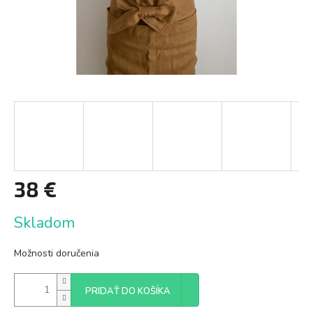
38 €
Jednotková
Skladom
cena:
Možnosti doručenia
PRIDAŤ DO KOŠÍKA