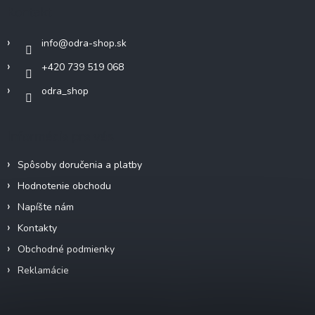
ä
Kontakt
t
i
info
@
odra-shop.sk
e
+420 739 519 068
odra_shop
Informácie pre vás
Spôsoby doručenia a platby
Hodnotenie obchodu
Napíšte nám
Kontakty
Obchodné podmienky
Reklamácie