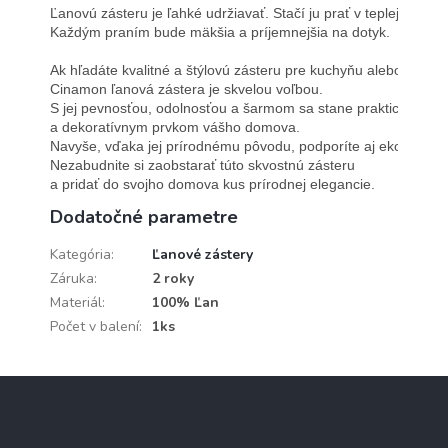
Ľanovú zásteru je ľahké udržiavať. Stačí ju prať v teplej vode a 
Každým praním bude mäkšia a príjemnejšia na dotyk.

Ak hľadáte kvalitné a štýlovú zásteru pre kuchyňu alebo záhrad
Cinamon ľanová zástera je skvelou voľbou. 
S jej pevnosťou, odolnosťou a šarmom sa stane praktickým 
a dekoratívnym prvkom vášho domova. 
Navyše, vďaka jej prírodnému pôvodu, podporíte aj ekologický 
Nezabudnite si zaobstarať túto skvostnú zásteru 
a pridať do svojho domova kus prírodnej elegancie.
Dodatočné parametre
Kategória
:
Ľanové zástery
Záruka
:
2 roky
Materiál
:
100% Ľan
Počet v balení
:
1ks
Z
á
p