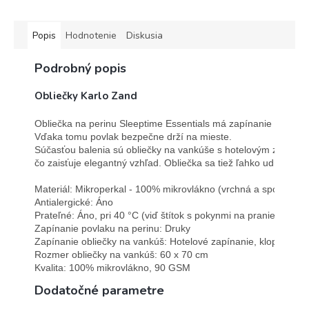
Popis
Hodnotenie
Diskusia
Podrobný popis
Obliečky Karlo Zand
Obliečka na perinu Sleeptime Essentials má zapínanie na paten
Vďaka tomu povlak bezpečne drží na mieste. 
Súčasťou balenia sú obliečky na vankúše s hotelovým zapínan
čo zaisťuje elegantný vzhľad. Obliečka sa tiež ľahko udržuje a 
Materiál: Mikroperkal - 100% mikrovlákno (vrchná a spodná čas
Antialergické: Áno

Prateľné: Áno, pri 40 °C (viď štítok s pokynmi na pranie)

Zapínanie povlaku na perinu: Druky

Zapínanie obliečky na vankúš: Hotelové zapínanie, klopa 15 cm
Rozmer obliečky na vankúš: 60 x 70 cm

Kvalita: 100% mikrovlákno, 90 GSM
Dodatočné parametre