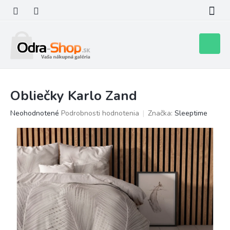
Prejsť
na
obsah
Nákupn
košík
Obliečky Karlo Zand
Priemerné
Neohodnotené
Podrobnosti hodnotenia
Značka:
Sleeptime
hodnotenie
produktu
je
0,0
z
5
hviezdičiek.