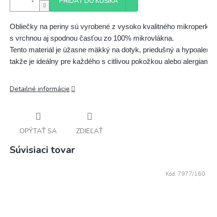
PRIDAŤ DO KOŠÍKA
Obliečky na periny sú vyrobené z vysoko kvalitného mikroperkálu
s vrchnou aj spodnou časťou zo 100% mikrovlákna. 
Tento materiál je úžasne mäkký na dotyk, priedušný a hypoalergé
takže je ideálny pre každého s citlivou pokožkou alebo alergiami
Detailné informácie
OPÝTAŤ SA
ZDIEĽAŤ
Súvisiaci tovar
Kód:
7977/160