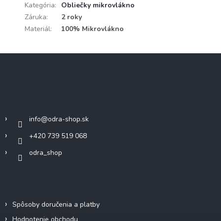
Kategória
:
Obliečky mikrovlákno
Záruka
:
2 roky
Materiál
:
100% Mikrovlákno
Z
á
p
ä
Kontakt
t
i
info
@
odra-shop.sk
e
+420 739 519 068
odra_shop
Informácie pre vás
Spôsoby doručenia a platby
Hodnotenie obchodu