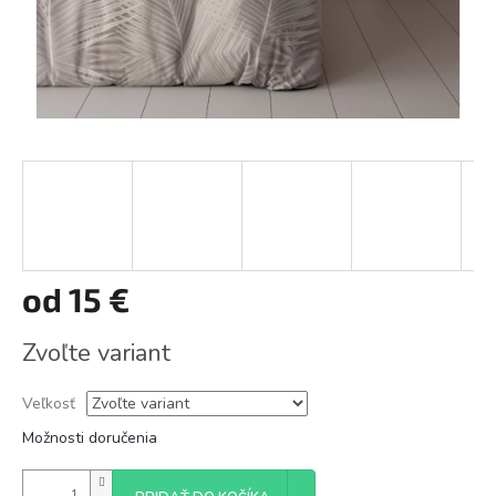
od
15 €
Jednotková
Zvoľte variant
cena:
Veľkosť
Možnosti doručenia