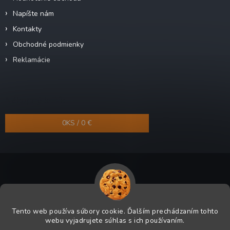
Napíšte nám
Kontakty
Obchodné podmienky
Reklamácie
Nákupný košík
0
KS /
0 €
Copyright 2026
Odra-shop.sk
. Všetky práva vyhradené.
Tento web používa súbory cookie. Ďalším prechádzaním tohto
Grafický návrh vytvoril a na Shoptet implementoval
Tomáš Hlad
&
webu vyjadrujete súhlas s ich používaním.
Shoptetak.cz
.