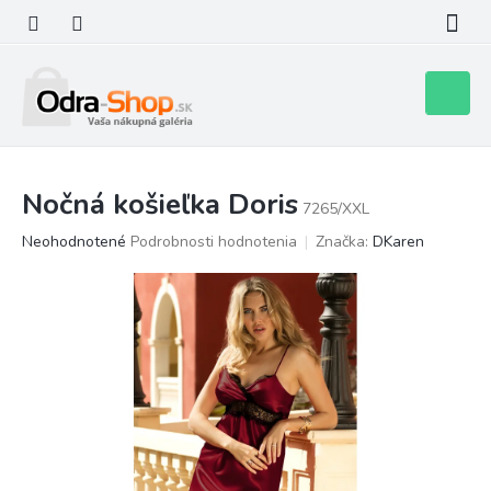
Prejsť
na
obsah
Nákupn
košík
Nočná košieľka Doris
7265/XXL
Priemerné
Neohodnotené
Podrobnosti hodnotenia
Značka:
DKaren
hodnotenie
produktu
je
0,0
z
5
hviezdičiek.