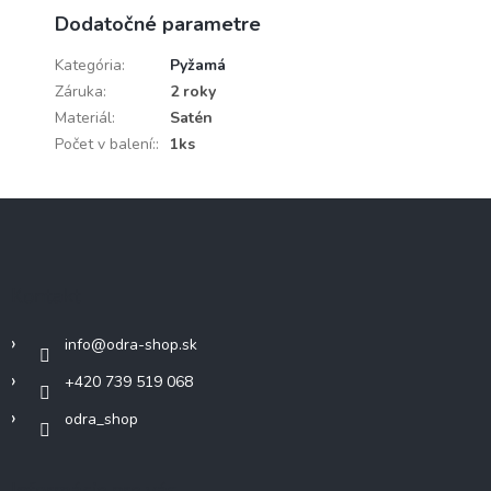
Dodatočné parametre
Kategória
:
Pyžamá
Záruka
:
2 roky
Materiál
:
Satén
Počet v balení:
:
1ks
Z
á
p
ä
Kontakt
t
i
info
@
odra-shop.sk
e
+420 739 519 068
odra_shop
Informácie pre vás