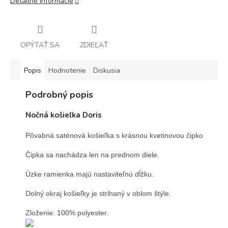
Detailné informácie
OPÝTAŤ SA
ZDIEĽAŤ
Popis
Hodnotenie
Diskusia
Podrobný popis
Nočná košieľka Doris
Pôvabná saténová košieľka s krásnou kvetinovou čipkou.

Čipka sa nachádza len na prednom diele.

Úzke ramienka majú nastaviteľnú dĺžku.

Dolný okraj košieľky je strihaný v oblom štýle.

Zloženie: 100% polyester.