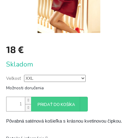
18 €
Jednotková
Skladom
cena:
Veľkosť
Možnosti doručenia
PRIDAŤ DO KOŠÍKA
Pôvabná saténová košieľka s krásnou kvetinovou čipkou.