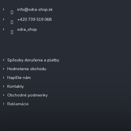
i
info
@
odra-shop.sk
e
+420 739 519 068
odra_shop
Informácie pre vás
Spôsoby doručenia a platby
Hodnotenie obchodu
Napíšte nám
Kontakty
Obchodné podmienky
Reklamácie
Nákupný košík