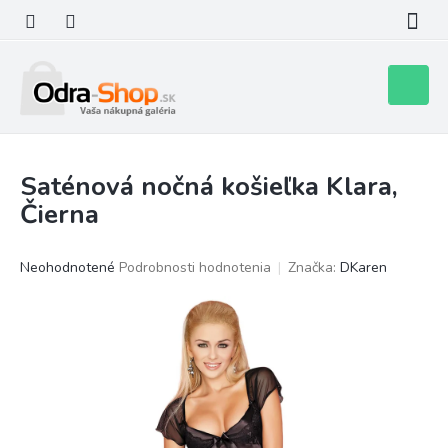
Prejsť
na
obsah
Nákupn
košík
Saténová nočná košieľka Klara,
Čierna
Priemerné
Neohodnotené
Podrobnosti hodnotenia
Značka:
DKaren
hodnotenie
produktu
je
0,0
z
5
hviezdičiek.