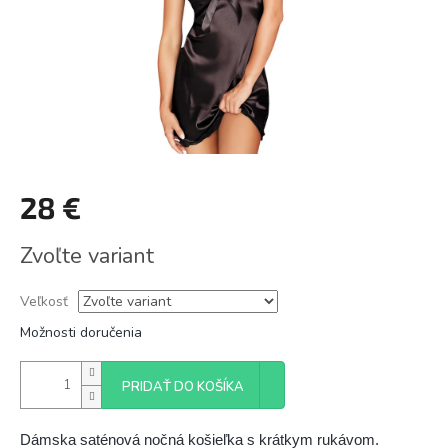
28 €
Jednotková
Zvoľte variant
cena:
Veľkosť
Možnosti doručenia
PRIDAŤ DO KOŠÍKA
Dámska saténová nočná košieľka s krátkym rukávom.
