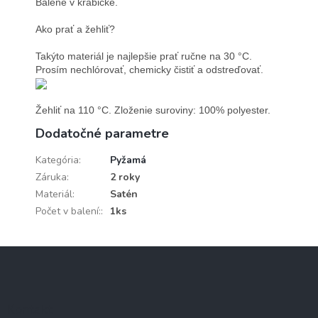
Balené v krabičke.

Ako prať a žehliť?

Takýto materiál je najlepšie prať ručne na 30 °C. 
Prosím nechlórovať, chemicky čistiť a odstreďovať.
Žehliť na 110 °C. Zloženie suroviny: 100% polyester.
Dodatočné parametre
Kategória
:
Pyžamá
Záruka
:
2 roky
Materiál
:
Satén
Počet v balení:
:
1ks
Z
á
p
ä
Kontakt
t