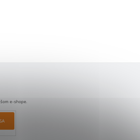
ašom e-shope.
 SA