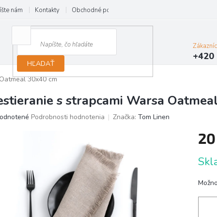
íšte nám
Kontakty
Obchodné podmienky
Reklamácie
Zákazní
+420 
HĽADAŤ
a Oatmeal 30x40 cm
estieranie s strapcami Warsa Oatmea
erné
odnotené
Podrobnosti hodnotenia
Značka:
Tom Linen
tenie
20
ktu
Jedno
Skl
cena:
ičiek.
Možno