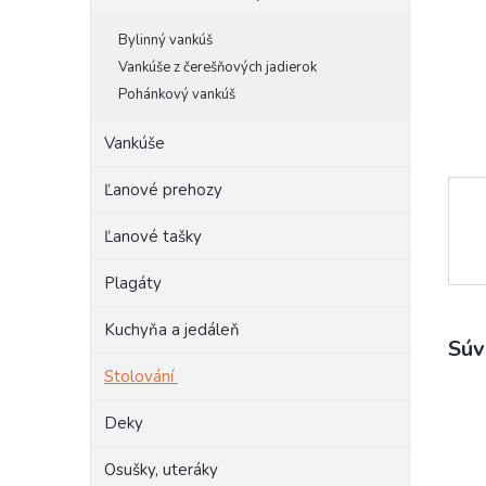
Bylinný vankúš
Vankúše z čerešňových jadierok
Pohánkový vankúš
Vankúše
Ľanové prehozy
Ľanové tašky
Plagáty
Kuchyňa a jedáleň
Súv
Stolování
Deky
Osušky, uteráky