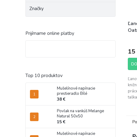
Značky
Ľan
Oat
Prijímame online platby
15
DO
Top 10 produktov
Ľano
knižn
Mušelínové napínacie
prác
prestieradlo Bílé
taška
38 €
minim
šetrn
Povlak na vankúš Melange
prost
Natural 50x50
15 €
Po
Mušelínové napínacie
P