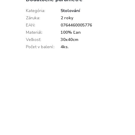
Kategória
:
Stolování
Záruka
:
2 roky
EAN
:
0764460005776
Materiál
:
100% Ľan
Veľkosť
:
30x40cm
Počet v balení:
:
4ks.