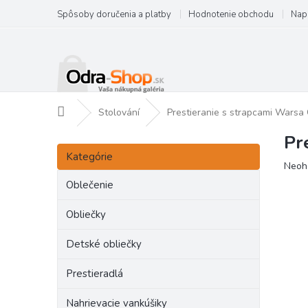
Prejsť
Spôsoby doručenia a platby
Hodnotenie obchodu
Nap
na
obsah
Domov
Stolování
Prestieranie s strapcami Wars
Pr
B
Preskočiť
o
Kategórie
kategórie
Priem
Neoh
č
hodno
n
Oblečenie
produ
ý
je
p
Obliečky
0,0
a
z
Detské obliečky
5
n
hviezd
e
Prestieradlá
l
Nahrievacie vankúšiky