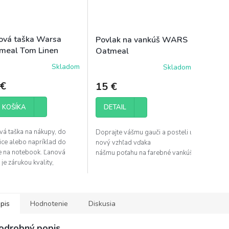
ová taška Warsa
Povlak na vankúš WARS
meal Tom Linen
Oatmeal
Skladom
Skladom
 €
15 €
DETAIL
 KOŠÍKA
vá taška na nákupy, do
Doprajte vášmu gauči a posteli úplne
ice alebo napríklad do
nový vzhľad vďaka
e na notebook. Ľanová
nášmu poťahu na farebné vankúše vyrobené..
 je zárukou kvality,
alistického štýlu a
osti k životnému
rediu. Dajte vale...
pis
Hodnotenie
Diskusia
odrobný popis