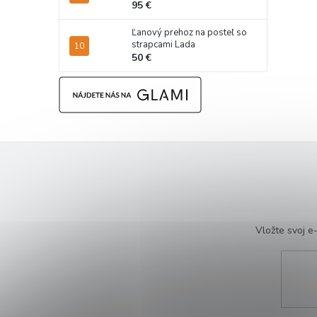
95 €
Ľanový prehoz na posteľ so
strapcami Lada
50 €
Vložte svoj 