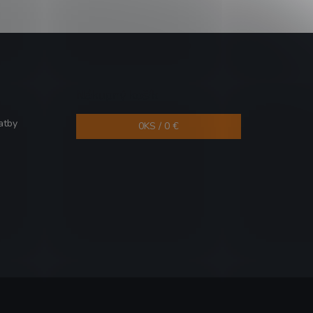
Nákupný košík
atby
0
KS /
0 €