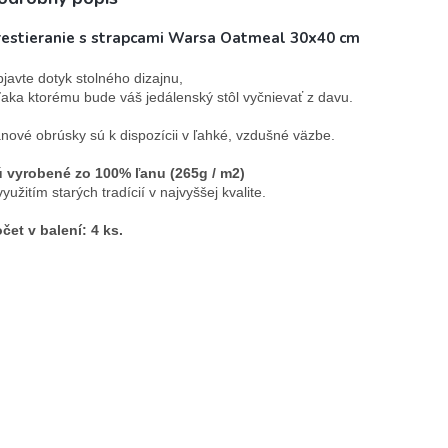
restieranie s strapcami Warsa Oatmeal 30x40 cm
javte dotyk stolného dizajnu, 
aka ktorému bude váš jedálenský stôl vyčnievať z davu.

nové obrúsky sú k dispozícii v ľahké, vzdušné väzbe.

 vyrobené zo 100% ľanu (265g / m2)
využitím starých tradícií v najvyššej kvalite.

čet v balení: 4 ks.