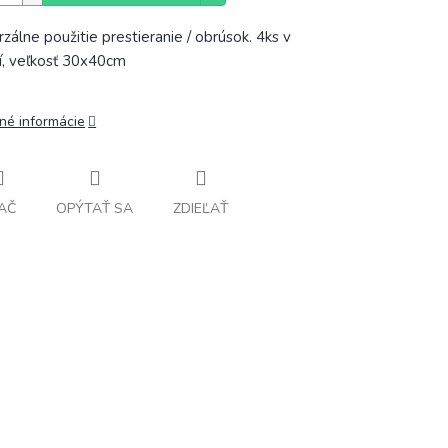
rzálne použitie
prestieranie
/
obrúsok
.
4ks
v
í
,
veľkosť
30x40cm
lné informácie
AČ
OPÝTAŤ SA
ZDIEĽAŤ