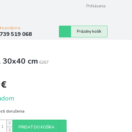
Prihlásenie
cka podpora:
Nákupný
Prázdny košík
739 519 068
košík
l 30x40 cm
6267
 €
tková
adom
sti doručenia
PRIDAŤ DO KOŠÍKA