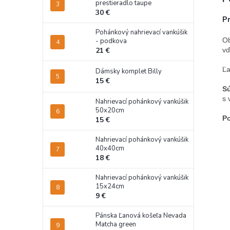
prestieradlo taupe
30 €
P
Pohánkový nahrievací vankúšik
Ob
- podkova
21 €
vď
Ľa
Dámsky komplet Billy
15 €
Sú
s 
Nahrievací pohánkový vankúšik
50x20cm
Po
15 €
Nahrievací pohánkový vankúšik
40x40cm
18 €
Nahrievací pohánkový vankúšik
15x24cm
9 €
Pánska Ľanová košeľa Nevada
Matcha green