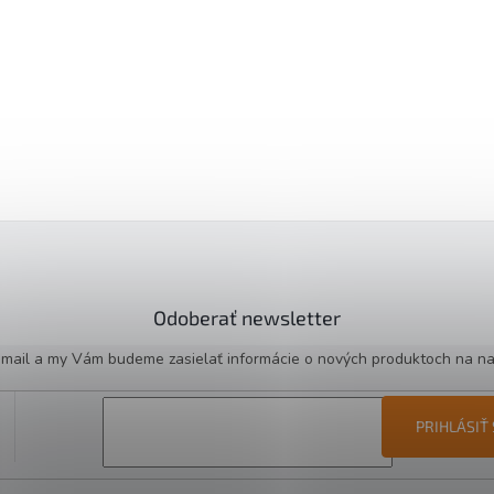
Odoberať newsletter
e-mail a my Vám budeme zasielať informácie o nových produktoch na n
PRIHLÁSIŤ