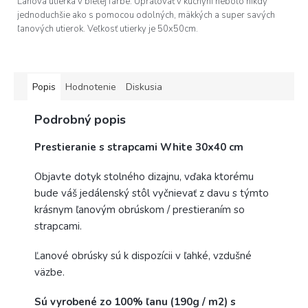
Ľanová utierka v bielej farbe. Upratovať v kuchyni nebolo nikdy
jednoduchšie ako s pomocou odolných, mäkkých a super savých
ľanových utierok. Veľkosť utierky je 50x50cm.
Popis
Hodnotenie
Diskusia
Podrobný popis
Prestieranie s strapcami White 30x40 cm
Objavte dotyk stolného dizajnu, vďaka ktorému
bude váš jedálenský stôl vyčnievať z davu s týmto
krásnym ľanovým obrúskom / prestieraním so
strapcami.
Ľanové obrúsky sú k dispozícii v ľahké, vzdušné
väzbe.
Sú vyrobené zo 100% ľanu (190g / m2) s