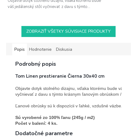
Objavte dotyk stolného dizajnu, vďaka ktorému bude
váš jedálenský stôl vyčnievať z davu s týmto...
ZOBRAZIŤ VŠETKY SÚVISIACE PRODUKTY
Popis
Hodnotenie
Diskusia
Podrobný popis
Tom Linen prestieranie Čierna 30x40 cm
Objavte dotyk stolného dizajnu, vďaka ktorému bude váš jedále
vyčnievať z davu s týmto krásnym ľanovým obrúskom / prestier
Ľanové obrúsky sú k dispozícii v ľahké, vzdušné väzbe.

Sú vyrobené zo 100% ľanu (245g / m2)
Počet v balení: 4 ks.
Dodatočné parametre