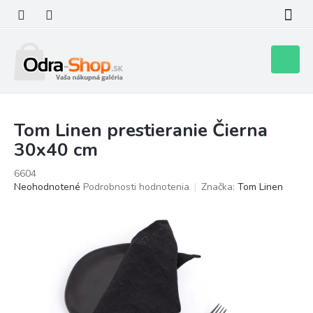
Prejsť
na
obsah
Nákupn
košík
Tom Linen prestieranie Čierna
30x40 cm
6604
Priemerné
Neohodnotené
Podrobnosti hodnotenia
Značka:
Tom Linen
hodnotenie
produktu
je
0,0
z
5
hviezdičiek.