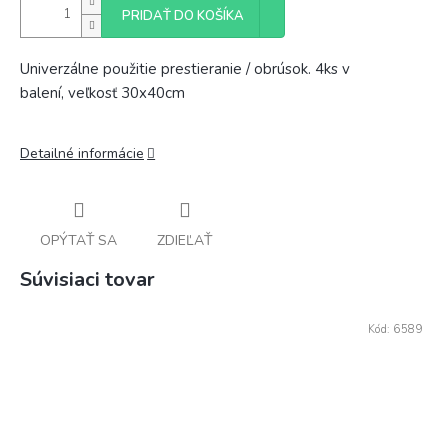
PRIDAŤ DO KOŠÍKA
Univerzálne použitie
prestieranie
/
obrúsok
.
4ks
v
balení
,
veľkosť
30x40cm
Detailné informácie
OPÝTAŤ SA
ZDIEĽAŤ
Súvisiaci tovar
Kód:
6589