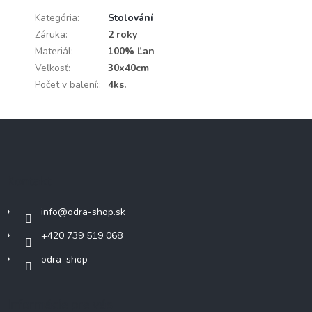
Kategória
:
Stolování
Záruka
:
2 roky
Materiál
:
100% Ľan
Veľkosť
:
30x40cm
Počet v balení:
:
4ks.
Z
á
p
ä
Kontakt
t
i
info
@
odra-shop.sk
e
+420 739 519 068
odra_shop
Informácie pre vás