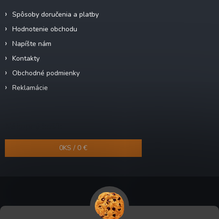
Spôsoby doručenia a platby
Hodnotenie obchodu
Napíšte nám
Kontakty
Obchodné podmienky
Reklamácie
Nákupný košík
0
KS /
0 €
Copyright 2026
Odra-shop.sk
. Všetky práva vyhradené.