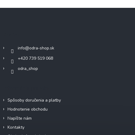
Z
á
p
ä
Kontakt
t
i
info
@
odra-shop.sk
e
+420 739 519 068
odra_shop
Informácie pre vás
Spôsoby doručenia a platby
Hodnotenie obchodu
Napíšte nám
Kontakty