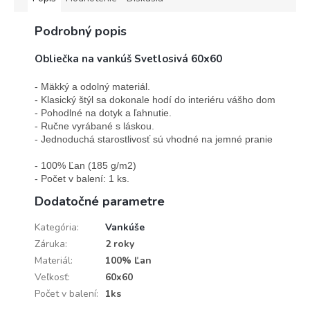
Podrobný popis
Obliečka na vankúš Svetlosivá 60x60
- Mäkký a odolný materiál.

- Klasický štýl sa dokonale hodí do interiéru vášho domova.

- Pohodlné na dotyk a ľahnutie. 

- Ručne vyrábané s láskou.

- Jednoduchá starostlivosť sú vhodné na jemné pranie a žehleni
- 100% Ľan (185 g/m2)

- Počet v balení: 1 ks.
Dodatočné parametre
Kategória
:
Vankúše
Záruka
:
2 roky
Materiál
:
100% Ľan
Veľkosť
:
60x60
Počet v balení
:
1ks