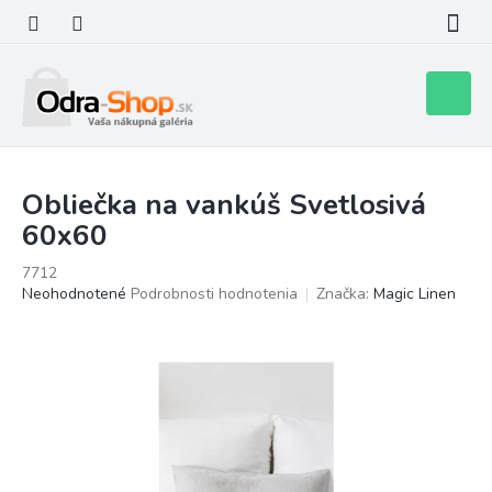
Prejsť
na
obsah
Nákupn
košík
Obliečka na vankúš Svetlosivá
60x60
7712
Priemerné
Neohodnotené
Podrobnosti hodnotenia
Značka:
Magic Linen
hodnotenie
produktu
je
0,0
z
5
hviezdičiek.