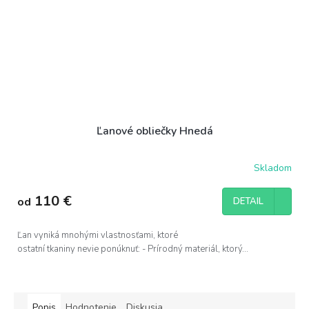
Ľanové obliečky Hnedá
Skladom
110 €
od
DETAIL
Ľan vyniká mnohými vlastnosťami, ktoré
ostatní tkaniny nevie ponúknuť: - Prírodný materiál, ktorý...
Popis
Hodnotenie
Diskusia