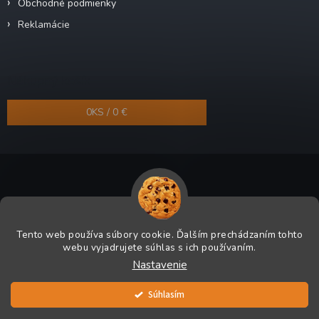
Obchodné podmienky
Reklamácie
Nákupný košík
0
KS /
0 €
Copyright 2026
Odra-shop.sk
. Všetky práva vyhradené.
Tento web používa súbory cookie. Ďalším prechádzaním tohto
Grafický návrh vytvoril a na Shoptet implementoval
Tomáš Hlad
&
webu vyjadrujete súhlas s ich používaním.
Shoptetak.cz
.
Nastavenie
Vytvoril Shoptet
Súhlasím