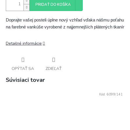
PRIDAŤ DO KOŠÍKA
Doprajte vašej posteli úplne nový vzhľad vďaka nášmu poťahu 
na farebné vankúše vyrobené z najjemnejších plátených tkanín.
Detailné informácie
OPÝTAŤ SA
ZDIEĽAŤ
Súvisiaci tovar
Kód:
6099/141