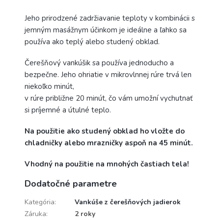
Jeho prirodzené zadržiavanie teploty v kombinácii s
jemným masážnym účinkom je ideálne a ľahko sa
používa ako teplý alebo studený obklad.
Čerešňový vankúšik sa používa jednoducho a
bezpečne. Jeho ohriatie v mikrovlnnej rúre trvá len
niekoľko minút,
v rúre približne 20 minút, čo vám umožní vychutnať
si príjemné a útulné teplo.
Na použitie ako studený obklad ho vložte do
chladničky alebo mrazničky aspoň na 45 minút.
Vhodný na použitie na mnohých častiach tela!
Dodatočné parametre
Kategória
:
Vankúše z čerešňových jadierok
Záruka
:
2 roky