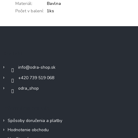
Materiál
:
Bavlna
Počet v balení
:
1ks
Z
á
p
ä
Kontakt
t
i
info
@
odra-shop.sk
e
+420 739 519 068
odra_shop
Informácie pre vás
Spôsoby doručenia a platby
Hodnotenie obchodu