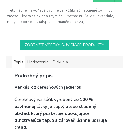
Tieto nádherne voňavé bylinné vankúšiky sú naplnené bylinnou
zmesou, ktorá sa skladá z tymiánu, rozmarínu, šalvie, levandule,
mäty piepornej, eukalyptu, harmančeka, anízu,...
ZOBRAZIŤ VŠETKY SÚVISIACE PRODUKTY
Popis
Hodnotenie
Diskusia
Podrobný popis
Vankúšik z čerešňových jadierok
Čerešňový vankúšik vyrobený
zo 100 %
bavlnenej látky je teplý alebo studený
obklad
,
ktorý poskytuje upokojujúce,
dlhotrvajúce teplo a zároveň účinne udržuje
chlad.