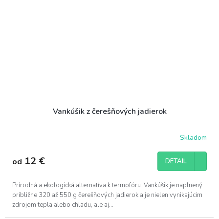
Vankúšik z čerešňových jadierok
Skladom
12 €
od
DETAIL
Prírodná a ekologická alternatíva k termofóru. Vankúšik je naplnený
približne 320 až 550 g čerešňových jadierok a je nielen vynikajúcim
zdrojom tepla alebo chladu, ale aj...