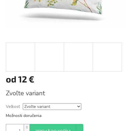
od
12 €
Jednotková
Zvoľte variant
cena:
Veľkosť
Možnosti doručenia