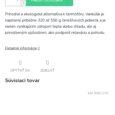
PRIDAŤ DO KOŠÍKA
Prírodná a ekologická alternatíva k termofóru. Vankúšik je
naplnený približne 320 až 550 g čerešňových jadierok a je
nielen vynikajúcim zdrojom tepla alebo chladu, ale aj
prirodzeným spôsobom, ako podporiť relaxáciu a pohodu.
Detailné informácie
OPÝTAŤ SA
ZDIEĽAŤ
Súvisiaci tovar
Kód:
8982/15X