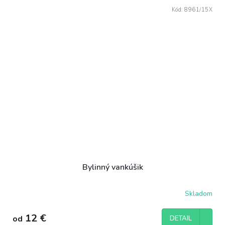
Kód:
8961/15X
Bylinný vankúšik
Skladom
12 €
od
DETAIL