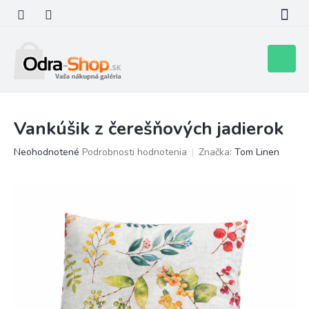
Prejsť
na
obsah
Nákupn
košík
Vankúšik z čerešňových jadierok
Priemerné
Neohodnotené
Podrobnosti hodnotenia
Značka:
Tom Linen
hodnotenie
produktu
je
0,0
z
5
hviezdičiek.