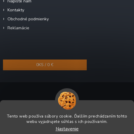
Napíšte nám
Kontakty
Obchodné podmienky
Reklamácie
Nákupný košík
0
KS /
0 €
Copyright 2026
Odra-shop.sk
. Všetky práva vyhradené.
Tento web používa súbory cookie. Ďalším prechádzaním tohto
Grafický návrh vytvoril a na Shoptet implementoval
Tomáš Hlad
&
webu vyjadrujete súhlas s ich používaním.
Shoptetak.cz
.
Nastavenie