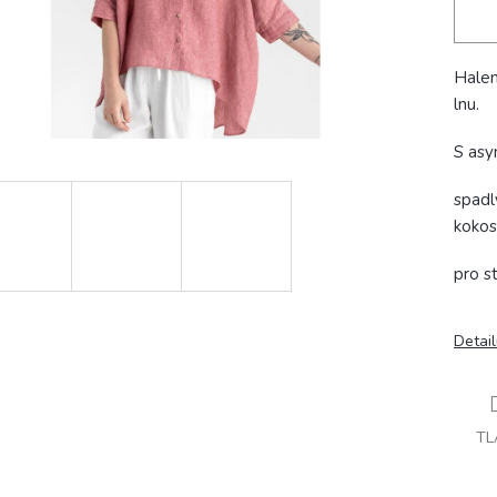
Halen
lnu.
S asy
spadl
kokos
pro s
Detai
TL