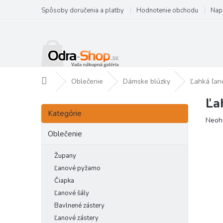
Prejsť
Spôsoby doručenia a platby
Hodnotenie obchodu
Nap
na
obsah
Domov
Oblečenie
Dámske blúzky
Ľahká ľan
Ľa
B
Preskočiť
o
Kategórie
kategórie
Priem
Neoh
č
hodno
n
Oblečenie
produ
ý
je
p
Župany
0,0
a
z
Ľanové pyžamo
5
n
Čiapka
hviezd
e
Ľanové šály
l
Bavlnené zástery
Ľanové zástery