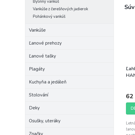
Bylinný vankúš
Súv
Vankúše z čerešňových jadierok
Pohánkový vankúš
Vankúše
Ľanové prehozy
Ľanové tašky
Ľah
Plagáty
HAN
Kuchyňa a jedáleň
Stolování
62
Deky
D
Osušky, uteráky
Letná
ľano
Značky