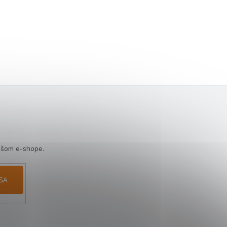
ašom e-shope.
 SA