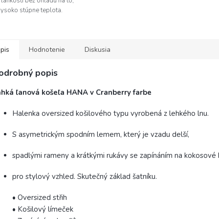
 ľahkosti bez ohľadu na to,
vysoko stúpne teplota.
pis
Hodnotenie
Diskusia
odrobný popis
ahká ľanová košeľa HANA v Cranberry farbe
Halenka oversized košilového typu vyrobená z lehkého lnu.
S asymetrickým spodním lemem, který je vzadu delší,
spadlými rameny a krátkými rukávy se zapínáním na kokosové k
pro stylový vzhled. Skutečný základ šatníku.
• Oversized střih
• Košilový límeček