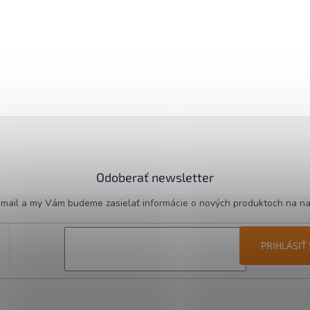
Odoberať newsletter
e-mail a my Vám budeme zasielať informácie o nových produktoch na n
PRIHLÁSIŤ