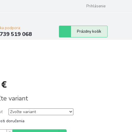
Prihlásenie
cka podpora:
Nákupný
Prázdny košík
739 519 068
košík
 €
tková
te variant
sť
sti doručenia