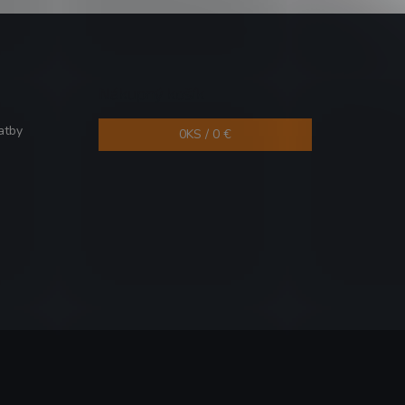
Nákupný košík
atby
0
KS /
0 €