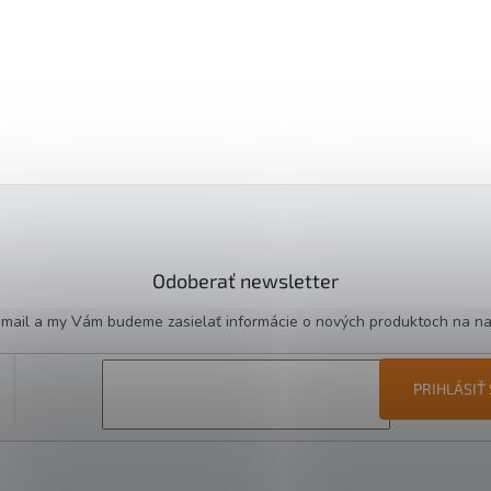
Odoberať newsletter
e-mail a my Vám budeme zasielať informácie o nových produktoch na n
PRIHLÁSIŤ