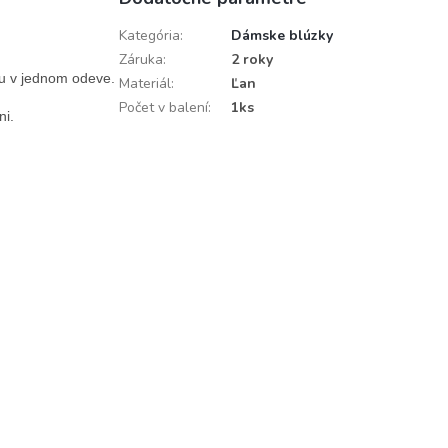
Kategória
:
Dámske blúzky
Záruka
:
2 roky
u v jednom odeve. 
Materiál
:
Ľan
Počet v balení
:
1ks
i.
