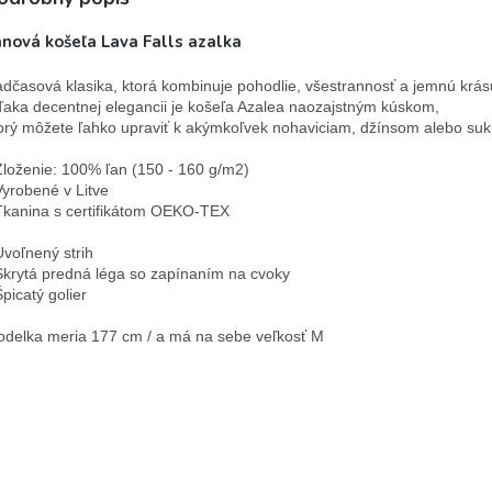
anová košeľa Lava Falls azalka
dčasová klasika, ktorá kombinuje pohodlie, všestrannosť a jemnú krás
aka decentnej elegancii je košeľa Azalea naozajstným kúskom, 
orý môžete ľahko upraviť k akýmkoľvek nohaviciam, džínsom alebo sukn
Zloženie: 100% ľan (150 - 160 g/m2)

Vyrobené v Litve

Tkanina s certifikátom OEKO-TEX

Uvoľnený strih

Skrytá predná léga so zapínaním na cvoky

Špicatý golier

delka meria 177 cm / a má na sebe veľkosť M