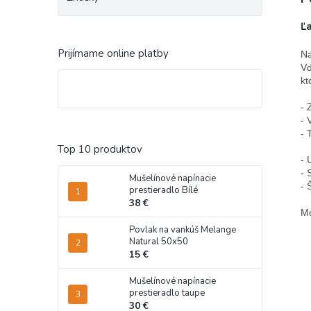
Ľ
Prijímame online platby
Na
Vď
kt
- 
- 
- 
Top 10 produktov
- 
- 
Mušelínové napínacie
- 
prestieradlo Bílé
38 €
Mo
Povlak na vankúš Melange
Natural 50x50
15 €
Mušelínové napínacie
prestieradlo taupe
30 €