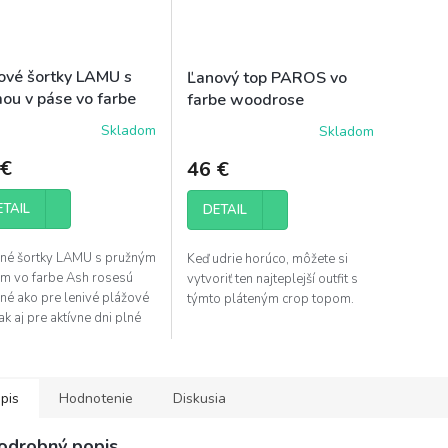
ové šortky LAMU s
Ľanový top PAROS vo
ou v páse vo farbe
farbe woodrose
 rose
Skladom
Skladom
 €
46 €
ETAIL
DETAIL
ené šortky LAMU s pružným
Keď udrie horúco, môžete si
m vo farbe Ash rosesú
vytvoriť ten najteplejší outfit s
né ako pre lenivé plážové
týmto pláteným crop topom.
tak aj pre aktívne dni plné
odružstva a objavovania.
ý vzrast, voľný strih,...
pis
Hodnotenie
Diskusia
odrobný popis