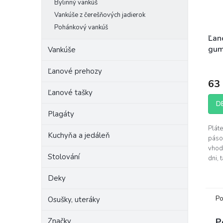
Bylinný vankúš
Vankúše z čerešňových jadierok
Pohánkový vankúš
Ľan
gum
Vankúše
Ash
Ľanové prehozy
63
Ľanové tašky
D
Plagáty
Plát
Kuchyňa a jedáleň
páso
vhod
Stolování
dni, 
dobr
Deky
Vysok
Po
Osušky, uteráky
Značky
P