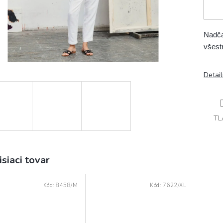
Nadča
všest
Detai
TL
isiaci tovar
Kód:
8458/M
Kód:
7622/XL