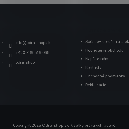
Kontakt
Informácie pre vás
Spôsoby doručenia a pl
info
@
odra-shop.sk
Hodnotenie obchodu
+420 739 519 068
Napíšte nám
odra_shop
Kontakty
Obchodné podmienky
Reklamácie
Copyright 2026
Odra-shop.sk
. Všetky práva vyhradené.