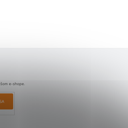
ašom e-shope.
 SA