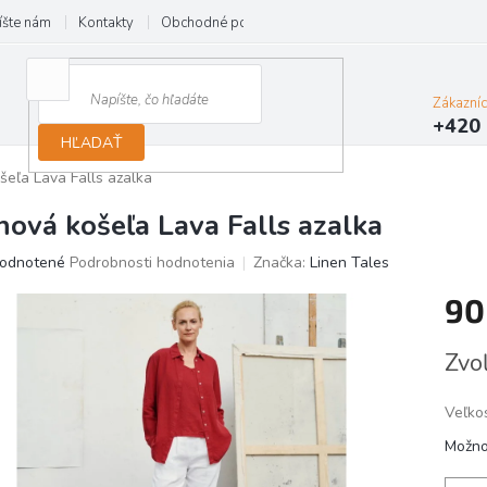
íšte nám
Kontakty
Obchodné podmienky
Reklamácie
Zákazní
+420 
HĽADAŤ
šeľa Lava Falls azalka
nová košeľa Lava Falls azalka
erné
odnotené
Podrobnosti hodnotenia
Značka:
Linen Tales
tenie
90
ktu
Jedno
Zvoľ
cena:
ičiek.
Veľko
Možno