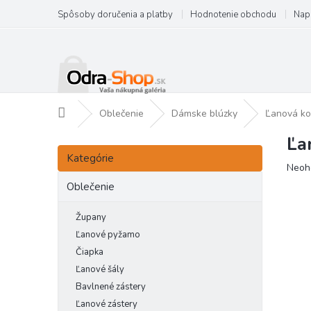
Prejsť
Spôsoby doručenia a platby
Hodnotenie obchodu
Nap
na
obsah
Domov
Oblečenie
Dámske blúzky
Ľanová ko
Ľa
B
Preskočiť
o
Kategórie
kategórie
Priem
Neoh
č
hodno
n
Oblečenie
produ
ý
je
p
Župany
0,0
a
z
Ľanové pyžamo
5
n
Čiapka
hviezd
e
Ľanové šály
l
Bavlnené zástery
Ľanové zástery