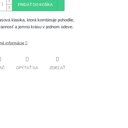
PRIDAŤ DO KOŠÍKA
sová klasika, ktorá kombinuje pohodlie, 
rannosť a jemnú krásu v jednom odeve.
lné informácie
AČ
OPÝTAŤ SA
ZDIEĽAŤ