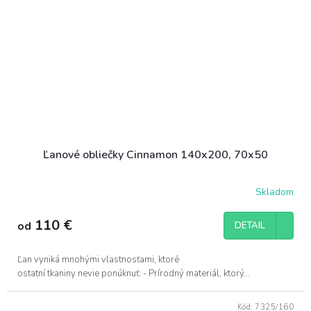
Ľanové obliečky Cinnamon 140x200, 70x50
Skladom
110 €
od
DETAIL
Ľan vyniká mnohými vlastnosťami, ktoré
ostatní tkaniny nevie ponúknuť: - Prírodný materiál, ktorý...
Kód:
7325/160