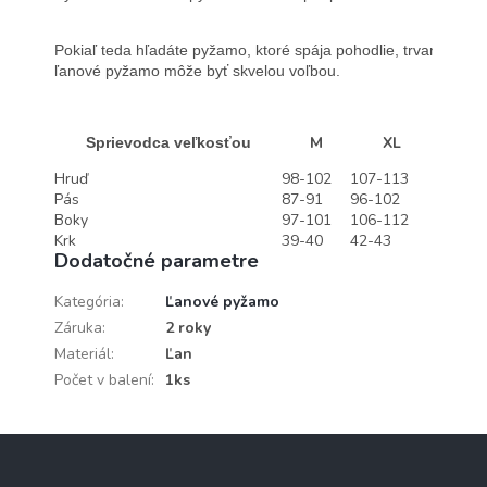
Pokiaľ teda hľadáte pyžamo, ktoré spája pohodlie, trvanlivosť a
ľanové pyžamo môže byť skvelou voľbou.
M
XL
Sprievodca veľkosťou
Hruď
98-102
107-113
Pás
87-91
96-102
Boky
97-101
106-112
Krk
39-40
42-43
Dodatočné parametre
Kategória
:
Ľanové pyžamo
Záruka
:
2 roky
Materiál
:
Ľan
Počet v balení
:
1ks
Z
á