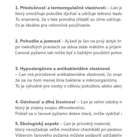
1. 
Priedušnosť a termoregulačné vlastnosti
 – Ľan je prirod
ktorý umožňuje pokožke dýchať a udržuje telesnú teplotu v ro
To znamená, že v lete pomáha chladiť av zime udržuje teplo, 
čo je ideálne pre celoročné používanie.
2. Pohodlie a jemnosť
 - Aj keď je ľan na prvý dotyk hrubší, 
po niekoľkých praniach sa stáva stále mäkším a príjemnejším 
Ľanové pyžamo tak môže byť s každým použitím pohodlnejšie.
3. Hypoalergénne a antibakteriálne vlastnosti
– Ľan má prirodzené antibakteriálne vlastnosti, čo znamená, 
že sa na ňom menej šíria baktérie a mikroorganizmy. 
To je výhodné pre osoby s citlivou pokožkou alebo alergiami.
4. Odolnosť a dlhá životnosť
 – Ľan je veľmi odolný materiál,
ktorý je známy svojou dlhovekosťou. 
Pokiaľ sa o ľanové pyžamo dobre stará, môže vydržať mnoho 
5. Ekologický aspekt
 – Ľan je prírodný materiál, 
ktorý nevyžaduje veľké množstvo chemikálií pri pestovaní a sp
Výberom ľanového pyžamá môžete podporiť udržateľnosť a ek