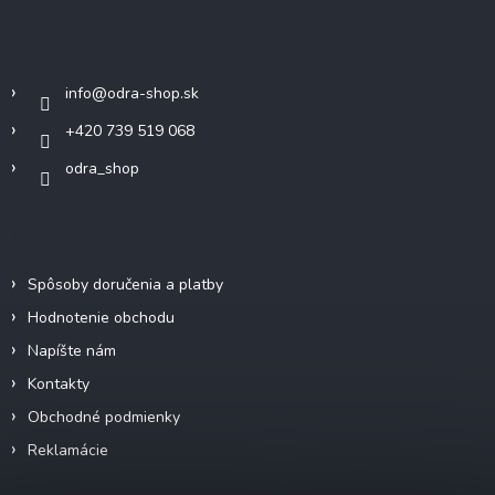
p
ä
Kontakt
t
i
info
@
odra-shop.sk
e
+420 739 519 068
odra_shop
Informácie pre vás
Spôsoby doručenia a platby
Hodnotenie obchodu
Napíšte nám
Kontakty
Obchodné podmienky
Reklamácie