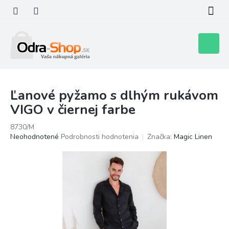
Prejsť
na
obsah
Nákupn
košík
Ľanové pyžamo s dlhým rukávom
VIGO v čiernej farbe
8730/M
Priemerné
Neohodnotené
Podrobnosti hodnotenia
Značka:
Magic Linen
hodnotenie
produktu
je
0,0
z
5
hviezdičiek.