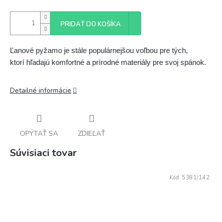
PRIDAŤ DO KOŠÍKA
Ľanové pyžamo je stále populárnejšou voľbou pre tých, 
ktorí hľadajú komfortné a prírodné materiály pre svoj spánok.
Detailné informácie
OPÝTAŤ SA
ZDIEĽAŤ
Súvisiaci tovar
Kód:
5381/142