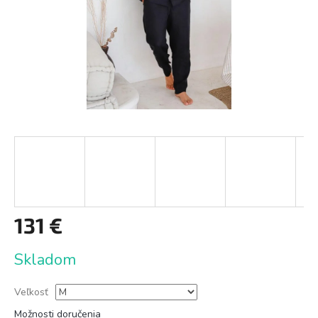
131 €
Jednotková
Skladom
cena:
Veľkosť
Možnosti doručenia