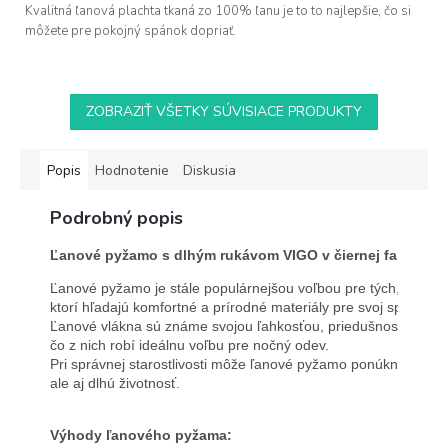
Kvalitná ľanová plachta tkaná zo 100% ľanu je to to najlepšie, čo si
môžete pre pokojný spánok dopriať.
ZOBRAZIŤ VŠETKY SÚVISIACE PRODUKTY
Popis
Hodnotenie
Diskusia
Podrobný popis
Ľanové pyžamo s dlhým rukávom VIGO v čiernej farbe
Ľanové pyžamo je stále populárnejšou voľbou pre tých, 
ktorí hľadajú komfortné a prírodné materiály pre svoj spánok. 
Ľanové vlákna sú známe svojou ľahkosťou, priedušnosťou a hy
čo z nich robí ideálnu voľbu pre nočný odev. 
Pri správnej starostlivosti môže ľanové pyžamo ponúknuť niele
ale aj dlhú životnosť.
Výhody ľanového pyžama: