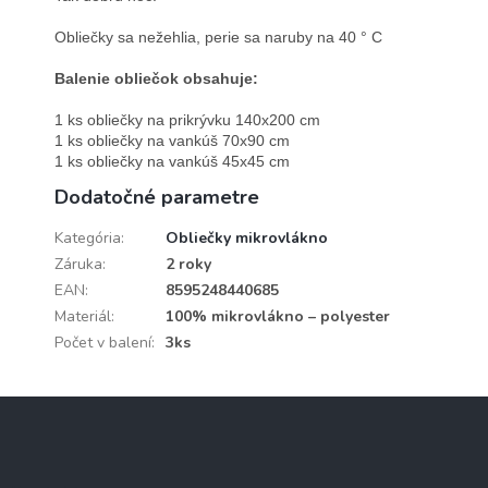
Obliečky sa nežehlia, perie sa naruby na 40 ° C 

Balenie obliečok obsahuje:
1 ks obliečky na prikrývku 140x200 cm

1 ks obliečky na vankúš 70x90 cm

1 ks obliečky na vankúš 45x45 cm
Dodatočné parametre
Kategória
:
Obliečky mikrovlákno
Záruka
:
2 roky
EAN
:
8595248440685
Materiál
:
100% mikrovlákno – polyester
Počet v balení
:
3ks
Z
á
p
ä