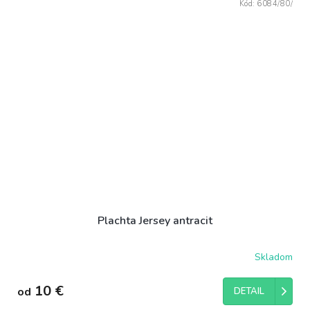
Kód:
6084/80/
Plachta Jersey antracit
Skladom
10 €
od
DETAIL