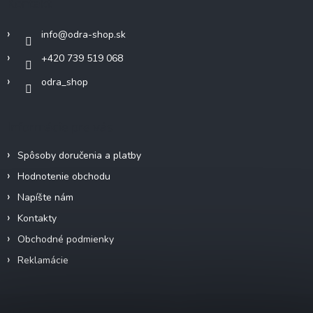
Kontakt
t
i
info
@
odra-shop.sk
e
+420 739 519 068
odra_shop
Informácie pre vás
Spôsoby doručenia a platby
Hodnotenie obchodu
Napíšte nám
Kontakty
Obchodné podmienky
Reklamácie