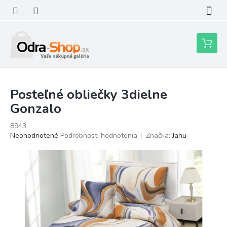
Prejsť
na
obsah
Nákupn
košík
Posteľné obliečky 3dielne
Gonzalo
8943
Priemerné
Neohodnotené
Podrobnosti hodnotenia
Značka:
Jahu
hodnotenie
produktu
je
0,0
z
5
hviezdičiek.