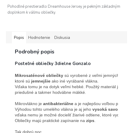
Pohodlné prestieradlo Dreamhouse Jersey je pekným základným
doplnkom k vášmu obliečky.
Popis
Hodnotenie
Diskusia
Podrobný popis
Posteľné obliečky 3dielne Gonzalo
Mikrosaténové obliečky
 sú vyrobené z veľmi jemných vlákien
ktoré sú 
jemnejšie
 ako iné vyrábané vlákna. 
Vďaka tomu je na dotyk veľmi hebké. Použitý materiál je 100% 
priedušné a takmer hodvábne mäkké.

Mikrovlákno je 
antibakteriálne
 a je najlepšou voľbou pre alerg
Výhodou tohto umelého vlákna je aj jeho 
vysoká savosť
, 
vďaka nemu je možné docieliť žiarivé odtiene, ktoré vydržia. 
Obliečky majú praktické zapínanie na 
zips
.

Tak dobrú noc. 
