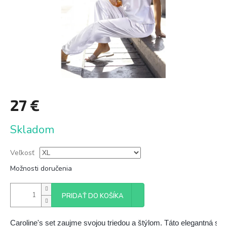
27 €
Jednotková
Skladom
cena:
Veľkosť
Možnosti doručenia
PRIDAŤ DO KOŠÍKA
Caroline's set zaujme svojou triedou a štýlom. Táto elegantná sú