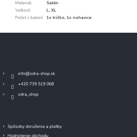
Materiál
:
Satén
Veľkosť
:
L, XL
Počet v balení
:
1x tričko, 1x nohavice
Z
á
p
ä
Kontakt
t
i
info
@
odra-shop.sk
e
+420 739 519 068
odra_shop
Informácie pre vás
Spôsoby doručenia a platby
Hodnotenie obchodu