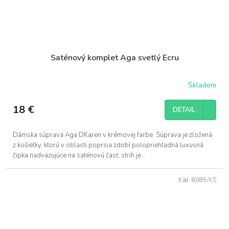
Saténový komplet Aga svetlý Ecru
Skladom
18 €
DETAIL
Dámska súprava Aga DKaren v krémovej farbe. Súprava je zložená
z košieľky, ktorú v oblasti poprsia zdobí polopriehľadná luxusná
čipka nadväzujúce na saténovú časť, strih je...
Kód:
8085/XS