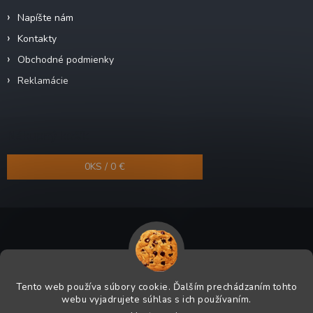
Napíšte nám
Kontakty
Obchodné podmienky
Reklamácie
Nákupný košík
0
KS /
0 €
Copyright 2026
Odra-shop.sk
. Všetky práva vyhradené.
Tento web používa súbory cookie. Ďalším prechádzaním tohto
Grafický návrh vytvoril a na Shoptet implementoval
Tomáš Hlad
&
webu vyjadrujete súhlas s ich používaním.
Shoptetak.cz
.