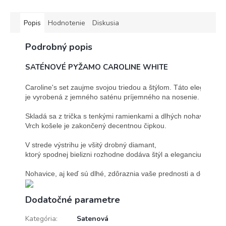
Popis
Hodnotenie
Diskusia
Podrobný popis
SATÉNOVÉ PYŽAMO CAROLINE WHITE
Caroline's set zaujme svojou triedou a štýlom. Táto elegantná 
je vyrobená z jemného saténu príjemného na nosenie.

Skladá sa z trička s tenkými ramienkami a dlhých nohavíc. 
Vrch košele je zakončený decentnou čipkou.

V strede výstrihu je všitý drobný diamant, 
ktorý spodnej bielizni rozhodne dodáva štýl a eleganciu.

Nohavice, aj keď sú dlhé, zdôraznia vaše prednosti a dodajú v
Dodatočné parametre
Kategória
:
Satenová