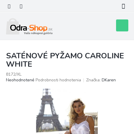
Prejsť
na
obsah
Nákupn
košík
SATÉNOVÉ PYŽAMO CAROLINE
WHITE
8172/XL
Priemerné
Neohodnotené
Podrobnosti hodnotenia
Značka:
DKaren
hodnotenie
produktu
je
0,0
z
5
hviezdičiek.