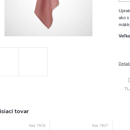
Uprat
ako s
mäkký
Veľko
Detai
TL
isiaci tovar
Kód:
7926
Kód:
7837