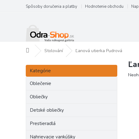
Prejsť
Spôsoby doručenia a platby
Hodnotenie obchodu
Nap
na
obsah
Domov
Stolování
Ľanová utierka Pudrová
Ľa
B
Preskočiť
o
Kategórie
kategórie
Priem
Neoh
č
hodno
n
Oblečenie
produ
ý
je
p
Obliečky
0,0
a
z
Detské obliečky
5
n
hviezd
e
Prestieradlá
l
Nahrievacie vankúšiky