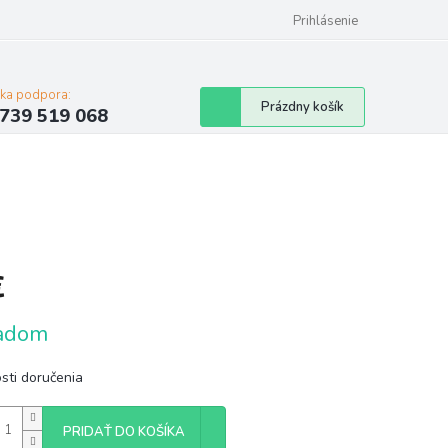
Prihlásenie
cka podpora:
Nákupný
Prázdny košík
739 519 068
košík
€
tková
adom
sti doručenia
PRIDAŤ DO KOŠÍKA