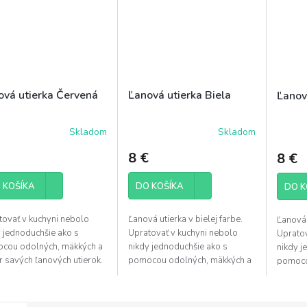
ová utierka Červená
Ľanová utierka Biela
Ľanov
Skladom
Skladom
8 €
8 €
 KOŠÍKA
DO KOŠÍKA
DO K
tovať v kuchyni nebolo
Ľanová utierka v bielej farbe.
Ľanová 
y jednoduchšie ako s
Upratovať v kuchyni nebolo
Upratov
cou odolných, mäkkých a
nikdy jednoduchšie ako s
nikdy j
 savých ľanových utierok.
pomocou odolných, mäkkých a
pomoco
sť utierky je 50x50cm.
super savých ľanových utierok.
super s
Veľkosť utierky je 50x50cm.
Veľkosť