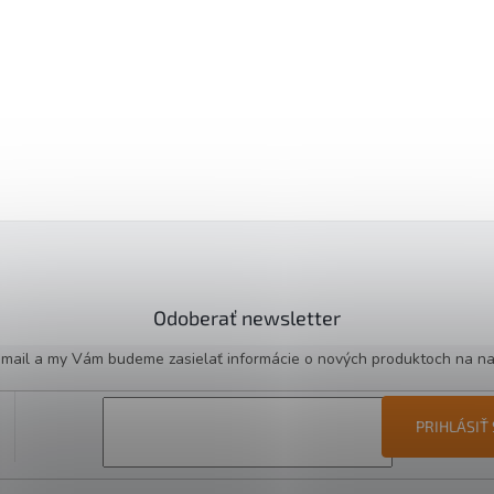
Odoberať newsletter
e-mail a my Vám budeme zasielať informácie o nových produktoch na n
PRIHLÁSIŤ