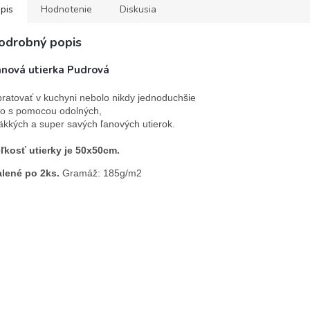
pis
Hodnotenie
Diskusia
odrobný popis
anová utierka Pudrová
ratovať v kuchyni nebolo nikdy jednoduchšie 
o s pomocou odolných,

kkých a super savých ľanových utierok.
ľkosť utierky je 50x50cm.
lené po 2ks.
 Gramáž: 185g/m2