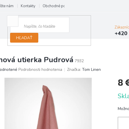
íšte nám
Kontakty
Obchodné podmienky
Reklamácie
Zákazní
+420 
HĽADAŤ
nová utierka Pudrová
7932
erné
odnotené
Podrobnosti hodnotenia
Značka:
Tom Linen
tenie
8 
ktu
Jedno
Skl
cena:
ičiek.
Možno