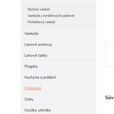
Bylinný vankúš
Vankúše z čerešňových jadierok
Pohánkový vankúš
Vankúše
Ľanové prehozy
Ľanové tašky
Plagáty
Kuchyňa a jedáleň
Stolování
Súv
Deky
Osušky, uteráky