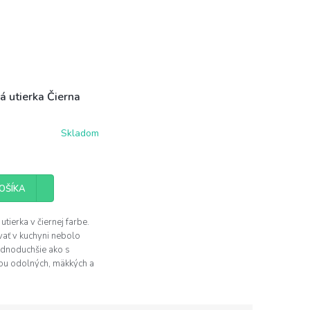
á utierka Čierna
Skladom
OŠÍKA
utierka v čiernej farbe.
ať v kuchyni nebolo
ednoduchšie ako s
u odolných, mäkkých a
avých ľanových utierok.
 utierky je 50x50cm.