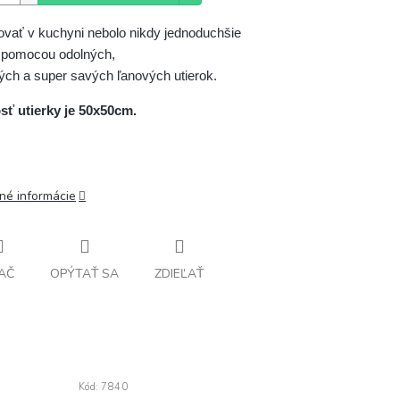
ovať v kuchyni nebolo nikdy jednoduchšie 
 pomocou odolných, 
ch a super savých ľanových utierok.
sť utierky je 50x50cm.
lné informácie
AČ
OPÝTAŤ SA
ZDIEĽAŤ
Kód:
7840