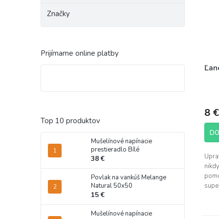
Značky
Prijímame online platby
Ľan
8 €
Top 10 produktov
DO
Mušelínové napínacie
prestieradlo Bílé
Upra
38 €
nikd
pomo
Povlak na vankúš Melange
Natural 50x50
super
15 €
Veľko
Mušelínové napínacie