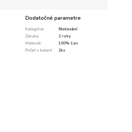
Dodatočné parametre
Kategória
:
Stolování
Záruka
:
2 roky
Materiál
:
100% Ľan
Počet v balení
:
2ks