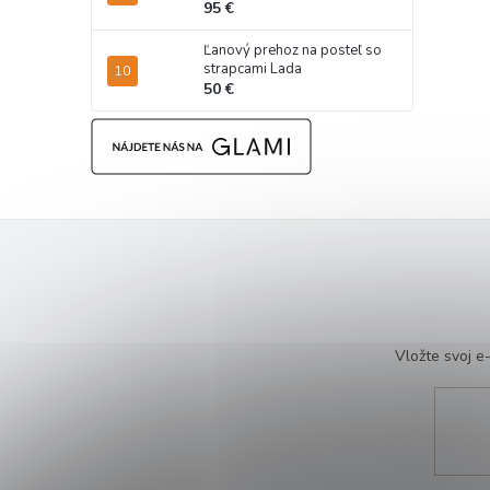
95 €
Ľanový prehoz na posteľ so
strapcami Lada
50 €
Vložte svoj 