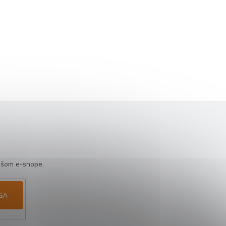
ašom e-shope.
 SA