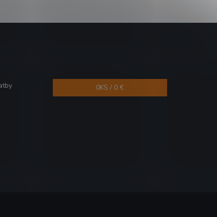
Nákupný košík
atby
0
KS /
0 €