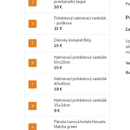
prestieradlo taupe
Po
30 €
P
Pohánkový nahrievací vankúšik
- podkova
21 €
Ľ
Dámsky komplet Billy
Up
15 €
ak
mä
Nahrievací pohánkový vankúšik
50x20cm
Ve
15 €
Ba
Nahrievací pohánkový vankúšik
40x40cm
18 €
Nahrievací pohánkový vankúšik
15x24cm
9 €
Pánska Ľanová košeľa Nevada
Matcha green