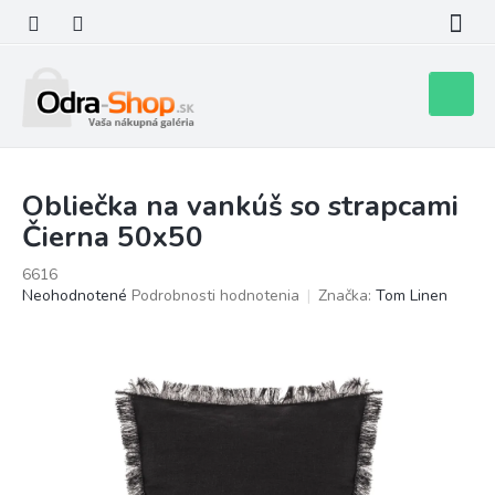
Prejsť
na
obsah
Nákupn
košík
Obliečka na vankúš so strapcami
Čierna 50x50
6616
Priemerné
Neohodnotené
Podrobnosti hodnotenia
Značka:
Tom Linen
hodnotenie
produktu
je
0,0
z
5
hviezdičiek.