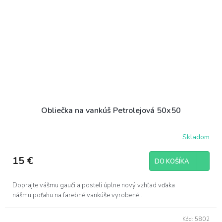
Obliečka na vankúš Petrolejová 50x50
Skladom
15 €
DO KOŠÍKA
Doprajte vášmu gauči a posteli úplne nový vzhľad vďaka
nášmu poťahu na farebné vankúše vyrobené...
Kód:
5802