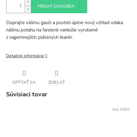
PRIDAŤ DO KOŠÍKA
Doprajte
vášmu
gauči
a
posteli
úplne nový
vzhľad
vďaka
nášmu
poťahu
na
farebné
vankúše
vyrobené
z
najjemnejších
plátených
tkanín
.
Detailné informácie
OPÝTAŤ SA
ZDIEĽAŤ
Súvisiaci tovar
Kód:
6580