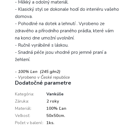
- Měkký a odolný materiál.
- Klasický styl se dokonale hodí do interiéru vašeho
domova.
- Pohodlné na dotek a lehnutí . Vyrobeno ze
zdravého a přírodního praného prádla, které vám
na konci dne umožní uvolnění.
- Ručně vyráběné s láskou.
- Snadná péče jsou vhodné pro jemné praní a
žehlení.
- 100% Len (245 g/m2)
- Vyrobeno v České republice
Dodatočné parametre
Kategória
:
Vankúše
Záruka
:
2 roky
Materiál
:
100% Ľan
Veľkosť
:
50x50cm.
Počet v balení:
:
1ks.