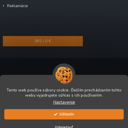
Reklamácie
Nákupný košík
0
KS /
0 €
Copyright 2026
Odra-shop.sk
. Všetky práva vyhradené.
Tento web používa súbory cookie. Ďalším prechádzaním tohto
Grafický návrh vytvoril a na Shoptet implementoval
Tomáš Hlad
&
webu vyjadrujete súhlas s ich používaním.
Shoptetak.cz
.
Nastavenie
Vytvoril Shoptet
Súhlasím
Odmietnuť