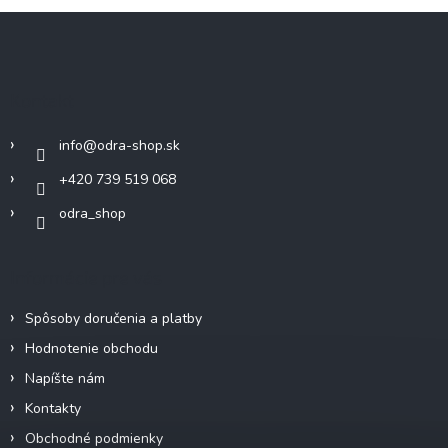
Z
á
p
ä
Kontakt
t
i
info
@
odra-shop.sk
e
+420 739 519 068
odra_shop
Informácie pre vás
Spôsoby doručenia a platby
Hodnotenie obchodu
Napíšte nám
Kontakty
Obchodné podmienky