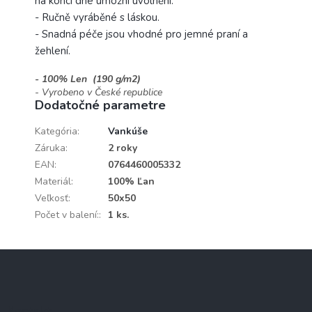
na konci dne umožní uvolnění.
- Ručně vyráběné s láskou.
- Snadná péče jsou vhodné pro jemné praní a
žehlení.
- 100% Len (190 g/m2)
- Vyrobeno v České republice
Dodatočné parametre
Kategória
:
Vankúše
Záruka
:
2 roky
EAN
:
0764460005332
Materiál
:
100% Ľan
Veľkosť
:
50x50
Počet v balení:
:
1 ks.
Z
á
p
ä
Kontakt