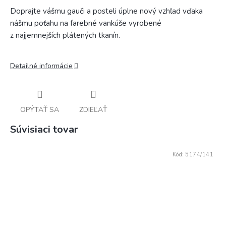
Doprajte
vášmu
gauči
a
posteli
úplne nový
vzhľad
vďaka
nášmu
poťahu
na
farebné
vankúše
vyrobené
z
najjemnejších
plátených
tkanín
.
Detailné informácie
OPÝTAŤ SA
ZDIEĽAŤ
Súvisiaci tovar
Kód:
5174/141