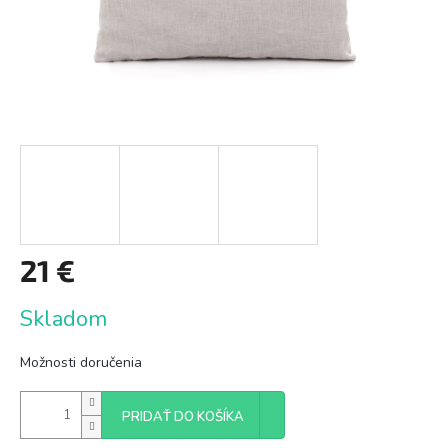
21 €
Jednotková
Skladom
cena:
Možnosti doručenia
PRIDAŤ DO KOŠÍKA