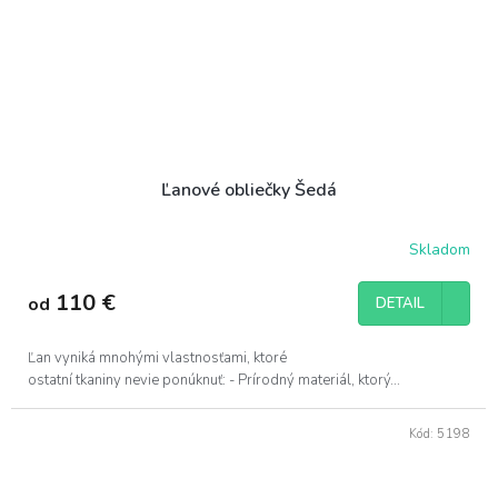
Ľanové obliečky Šedá
Skladom
Priemerné
hodnotenie
produktu
110 €
od
DETAIL
je
5,0
z
Ľan vyniká mnohými vlastnosťami, ktoré
5
ostatní tkaniny nevie ponúknuť: - Prírodný materiál, ktorý...
hviezdičiek.
Kód:
5198