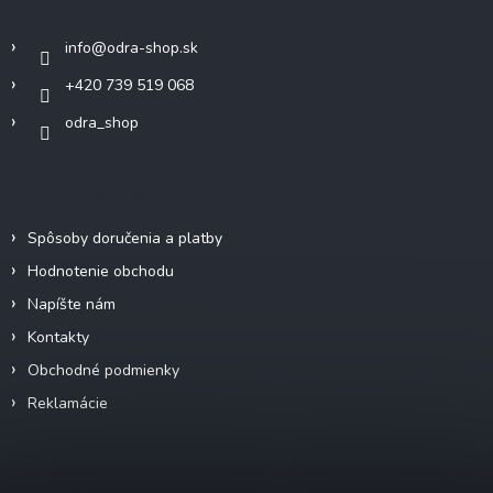
t
i
info
@
odra-shop.sk
e
+420 739 519 068
odra_shop
Informácie pre vás
Spôsoby doručenia a platby
Hodnotenie obchodu
Napíšte nám
Kontakty
Obchodné podmienky
Reklamácie
Nákupný košík