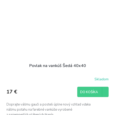
Povlak na vankúš Šedá 40x40
Skladom
17 €
DO KOŠÍKA
Doprajte vášmu gauči a posteli úplne nový vzhľad vďaka
nášmu poťahu na farebné vankúše vyrobené
z najjemnejších plátených tkanín.