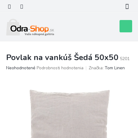
Prejsť
na
obsah
Nákupn
košík
Povlak na vankúš Šedá 50x50
5201
Priemerné
Neohodnotené
Podrobnosti hodnotenia
Značka:
Tom Linen
hodnotenie
produktu
je
0,0
z
5
hviezdičiek.